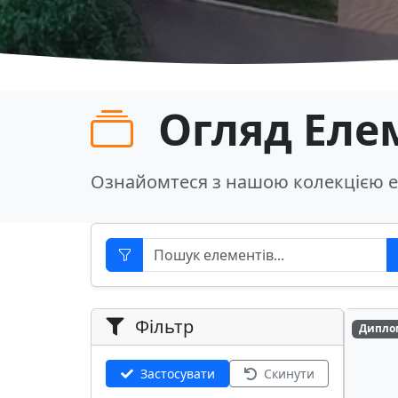
Огляд Еле
Ознайомтеся з нашою колекцією е
Фільтр
Дипло
Застосувати
Скинути