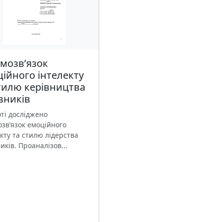
мозв’язок
ійного інтелекту
тилю керівництва
вників
оті досліджено
озв’язок емоційного
кту та стилю лідерства
иків. Проаналізов...