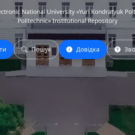
ectronic National University «Yuri Kondratyuk Pol
Politechnic» Institutional Repository
ти
Пошук
Довідка
Зво