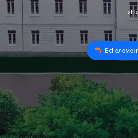
«Еl
Всі елемен