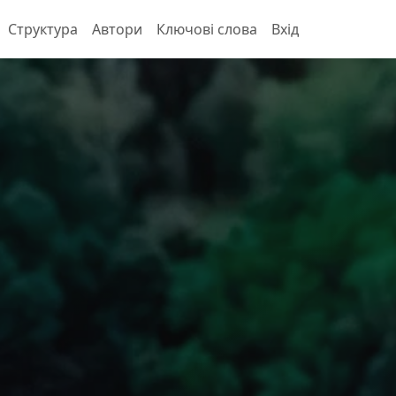
Структура
Автори
Ключові слова
Вхід