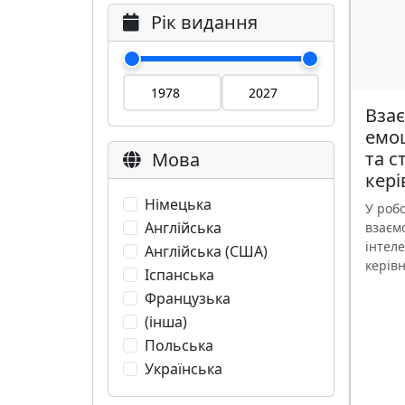
Рік видання
Взає
емоц
та с
Мова
кері
Німецька
У роб
Англійська
взаєм
інтеле
Англійська (США)
керівн
Іспанська
Французька
(інша)
Польська
Українська