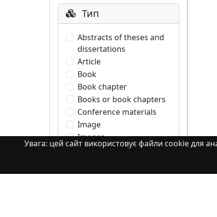
Тип
Abstracts of theses and
dissertations
Article
Book
Book chapter
Books or book chapters
Conference materials
Image
Images
Увага: цей сайт використовує файли cookie для ана
Learning Object
Monograph
Monograph. Books or
book chapters
Monograph. Part of a
book