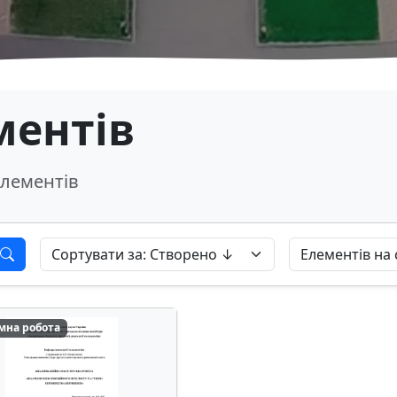
ментів
лементів
мна робота