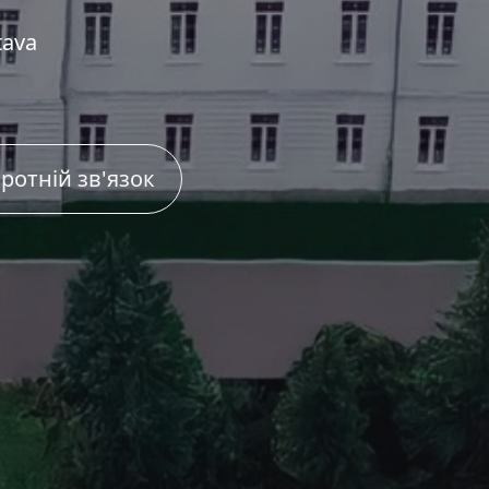
tava
ротній зв'язок