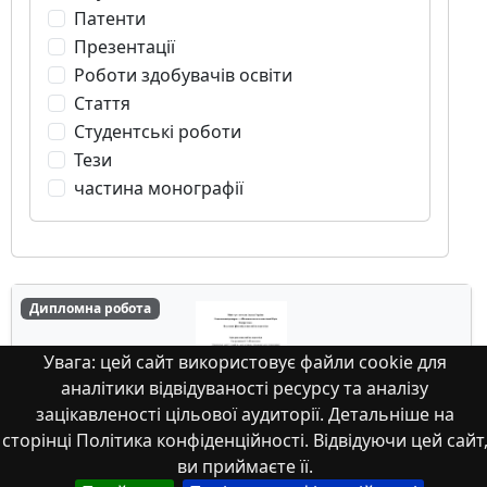
Патенти
Презентації
Роботи здобувачів освіти
Стаття
Студентські роботи
Тези
частина монографії
Дипломна робота
Увага: цей сайт використовує файли cookie для
аналітики відвідуваності ресурсу та аналізу
зацікавленості цільової аудиторії. Детальніше на
сторінці Політика конфіденційності. Відвідуючи цей сайт
ви приймаєте її.
Рівень стресу у підлітків та способи