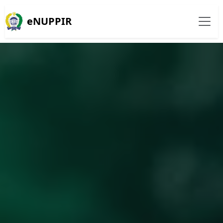
eNUPPIR