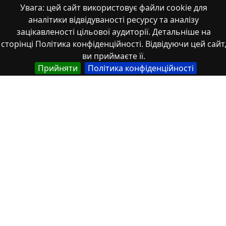
Увага: цей сайт використовує файли cookie для
аналітики відвідуваності ресурсу та аналізу
зацікавленості цільової аудиторії. Детальніше на
Мова
сторінці Політика конфіденційності. Відвідуючи цей сайт
ви приймаєте її.
Німецька
Прийняти
Політика конфіденційності
Англійська
Англійська (США)
Іспанська
Французька
(інша)
Польська
Українська
Тип
Abstracts of theses and dissertations
Article