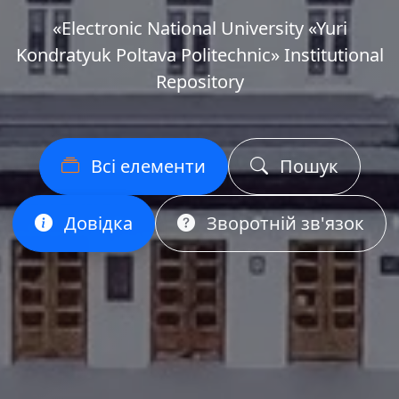
«Еlectronic National University «Yuri
Kondratyuk Poltava Politechnic» Institutional
Repository
Всі елементи
Пошук
Довідка
Зворотній зв'язок