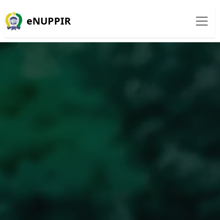
eNUPPIR