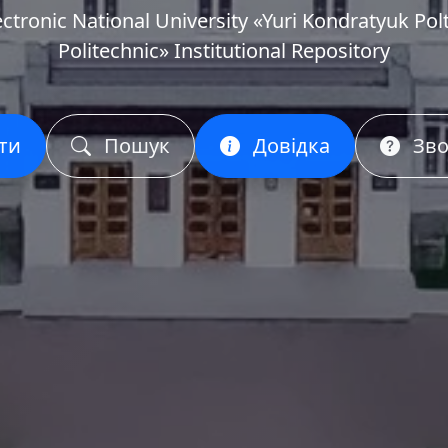
ectronic National University «Yuri Kondratyuk Pol
Politechnic» Institutional Repository
ти
Пошук
Довідка
Зво