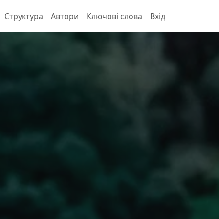
Структура
Автори
Ключові слова
Вхід