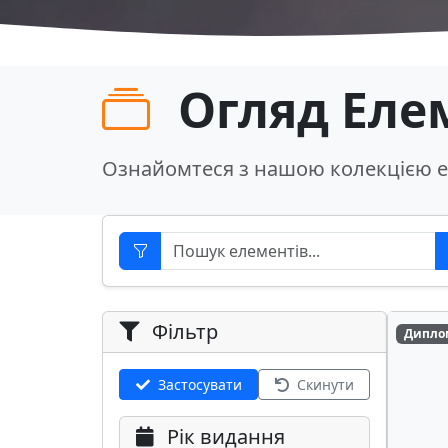
Огляд Еле
Ознайомтеся з нашою колекцією е
Фільтр
Дипло
Застосувати
Скинути
Рік видання