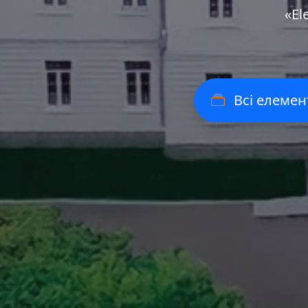
«Еl
Всі елемен