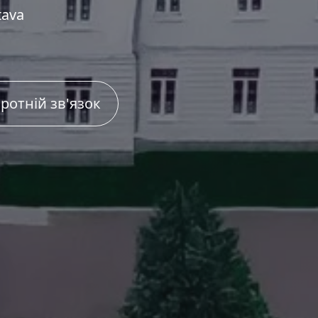
tava
ротній зв'язок