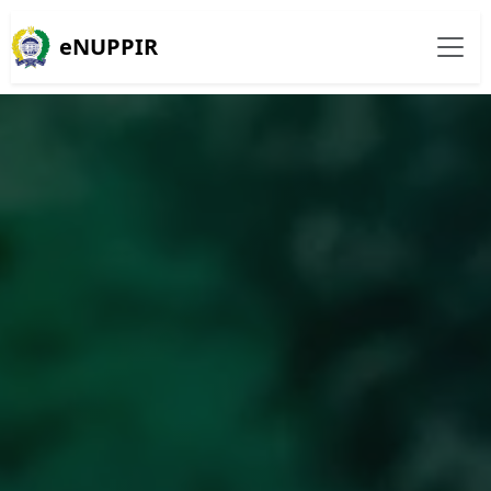
eNUPPIR