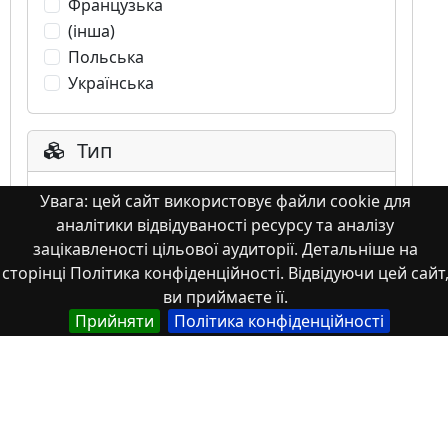
Французька
(інша)
Польська
Українська
Тип
Abstracts of theses and dissertations
Увага: цей сайт використовує файли cookie для
аналітики відвідуваності ресурсу та аналізу
Article
зацікавленості цільової аудиторії. Детальніше на
Book
сторінці Політика конфіденційності. Відвідуючи цей сайт
Book chapter
ви приймаєте її.
Books or book chapters
Прийняти
Політика конфіденційності
Conference materials
Image
Images
Learning Object
Monograph