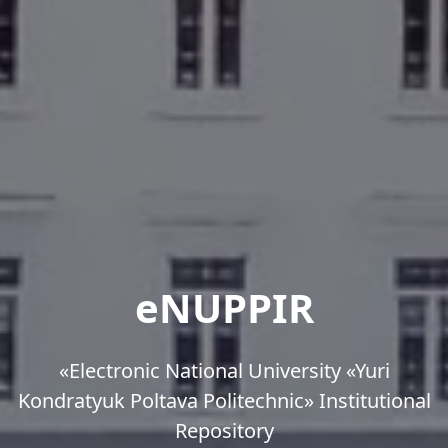
eNUPPIR
«Еlectronic National University «Yuri
Kondratyuk Poltava Politechnic» Institutional
Repository