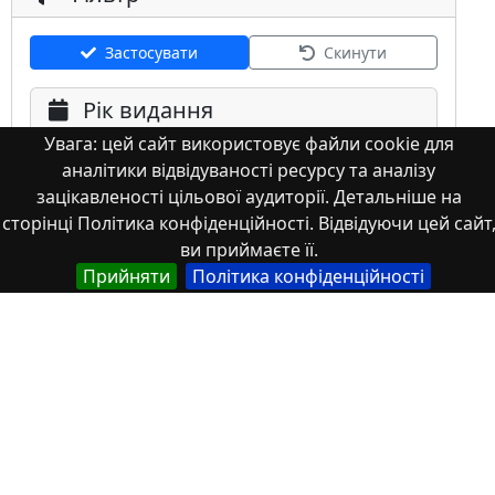
Застосувати
Скинути
Рік видання
Увага: цей сайт використовує файли cookie для
аналітики відвідуваності ресурсу та аналізу
зацікавленості цільової аудиторії. Детальніше на
сторінці Політика конфіденційності. Відвідуючи цей сайт
ви приймаєте її.
Мова
Прийняти
Політика конфіденційності
Німецька
Англійська
Англійська (США)
Іспанська
Французька
(інша)