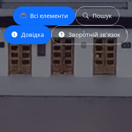
Всі елементи
Пошук
Довідка
Зворотній зв'язок