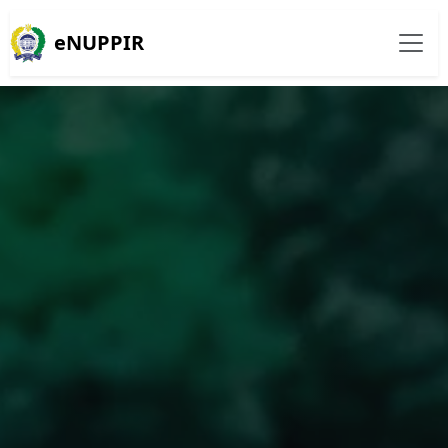
eNUPPIR