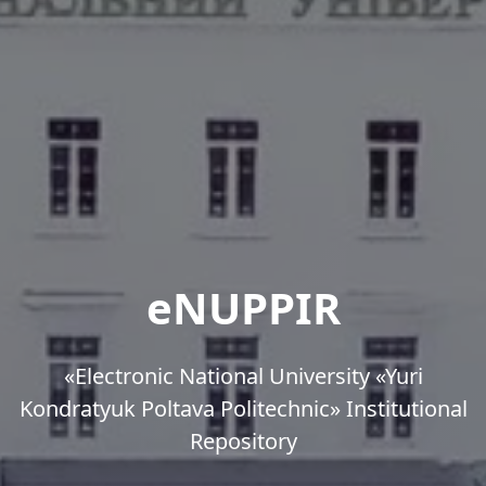
eNUPPIR
«Еlectronic National University «Yuri
Kondratyuk Poltava Politechnic» Institutional
Repository