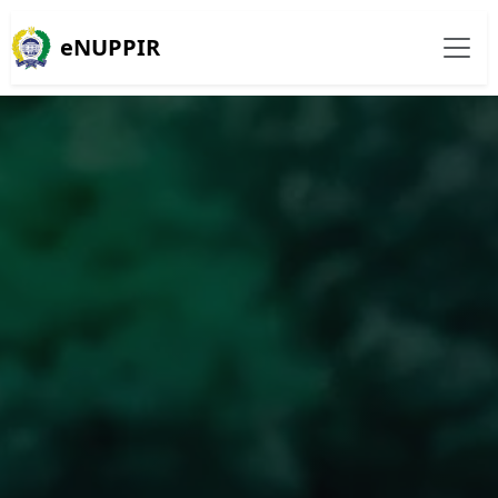
eNUPPIR