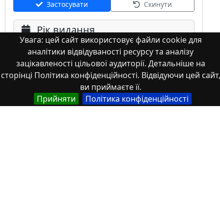
Застосувати
Скинути
Рік видання
Увага: цей сайт використовує файли cookie для
аналітики відвідуваності ресурсу та аналізу
зацікавленості цільової аудиторії. Детальніше на
сторінці Політика конфіденційності. Відвідуючи цей сайт
ви приймаєте її.
Прийняти
Політика конфіденційності
Мова
Німецька
Англійська
Англійська (США)
Іспанська
Французька
(інша)
Польська
Українська