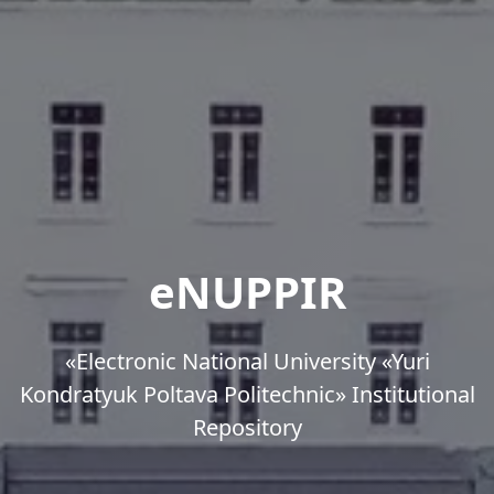
eNUPPIR
«Еlectronic National University «Yuri
Kondratyuk Poltava Politechnic» Institutional
Repository