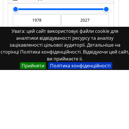
Увага: цей сайт використовує файли cookie для
аналітики відвідуваності ресурсу та аналізу
Мова
зацікавленості цільової аудиторії. Детальніше на
сторінці Політика конфіденційності. Відвідуючи цей сайт
Німецька
ви приймаєте її.
Англійська
Прийняти
Політика конфіденційності
Англійська (США)
Іспанська
Французька
(інша)
Польська
Українська
Тип