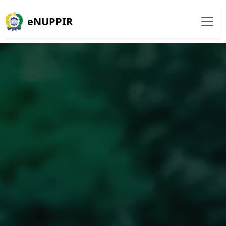
eNUPPIR