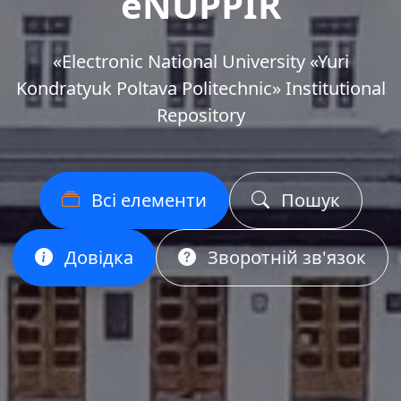
eNUPPIR
«Еlectronic National University «Yuri
Kondratyuk Poltava Politechnic» Institutional
Repository
Всі елементи
Пошук
Довідка
Зворотній зв'язок