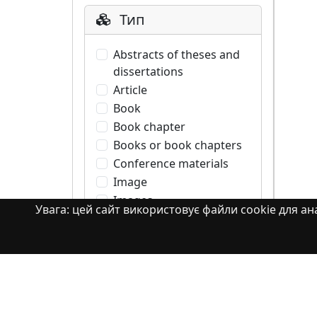
Тип
Abstracts of theses and
dissertations
Article
Book
Book chapter
Books or book chapters
Conference materials
Image
Images
Увага: цей сайт використовує файли cookie для ана
Learning Object
Monograph
Monograph. Books or
book chapters
Monograph. Part of a
book