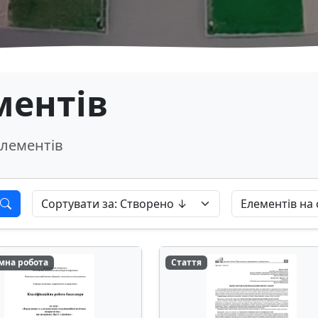
ментів
лементів
мна робота
Стаття