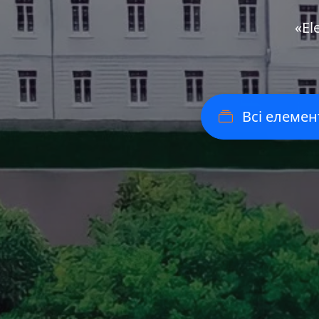
«Еl
Всі елемен