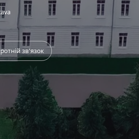
tava
ротній зв'язок