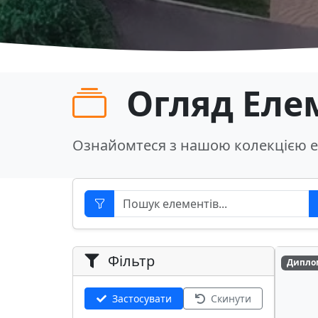
Огляд Еле
Ознайомтеся з нашою колекцією е
Фільтр
Дипло
Застосувати
Скинути