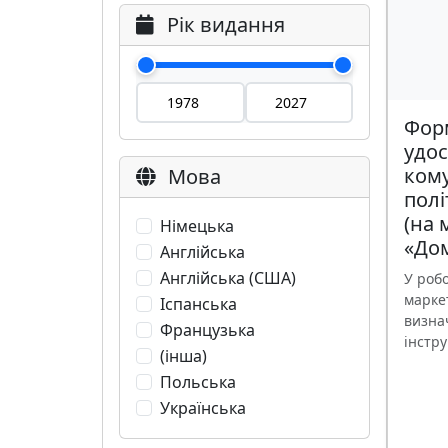
Рік видання
Фор
удо
кому
Мова
полі
(на 
Німецька
«Дом
Англійська
Англійська (США)
У робо
марке
Іспанська
визна
Французька
інстру
(інша)
Польська
Українська