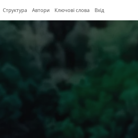
Структура
Автори
Ключові слова
Вхід