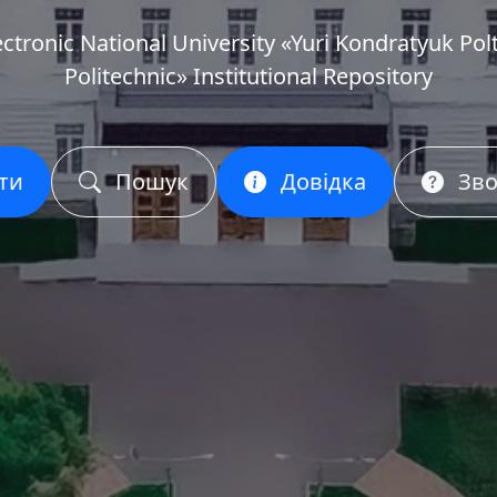
ectronic National University «Yuri Kondratyuk Pol
Politechnic» Institutional Repository
ти
Пошук
Довідка
Зво