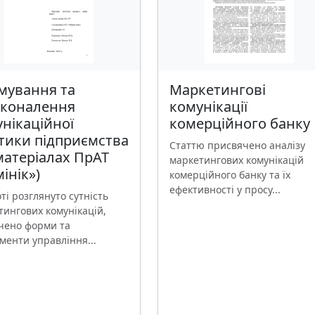
мування та
Маркетингові
сконалення
комунікації
нікаційної
комерційного банку
тики підприємства
Статтю присвячено аналізу
матеріалах ПрАТ
маркетингових комунікацій
інік»)
комерційного банку та їх
ефективності у просу...
ті розглянуто сутність
тингових комунікацій,
чено форми та
менти управління...