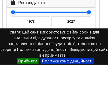
Рік видання
Увага: цей сайт використовує файли cookie для
аналітики відвідуваності ресурсу та аналізу
Мова
зацікавленості цільової аудиторії. Детальніше на
сторінці Політика конфіденційності. Відвідуючи цей сайт
Німецька
ви приймаєте її.
Англійська
Прийняти
Політика конфіденційності
Англійська (США)
Іспанська
Французька
(інша)
Польська
Українська