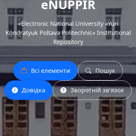
eNUPPIR
«Еlectronic National University «Yuri
Kondratyuk Poltava Politechnic» Institutional
Repository
Всі елементи
Пошук
Довідка
Зворотній зв'язок