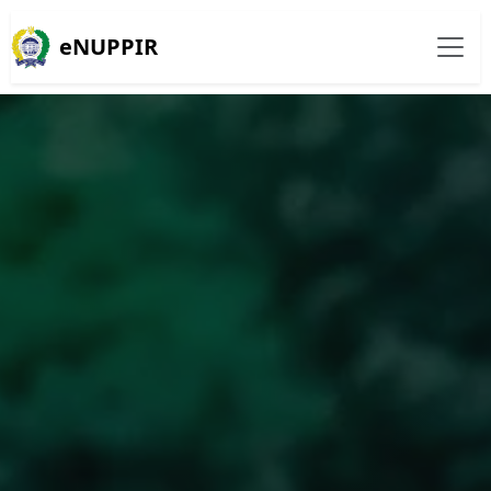
eNUPPIR