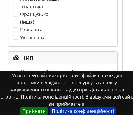
Іспанська
Французька
(інша)
Польська
Українська
Тип
Abstracts of theses and dissertations
Увага: цей сайт використовує файли cookie для
Article
аналітики відвідуваності ресурсу та аналізу
Book
зацікавленості цільової аудиторії. Детальніше на
Book chapter
сторінці Політика конфіденційності. Відвідуючи цей сайт
Books or book chapters
ви приймаєте її.
Conference materials
Прийняти
Політика конфіденційності
Image
Images