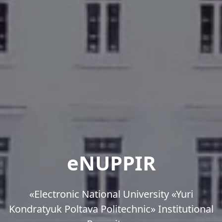
eNUPPIR
«Еlectronic National University «Yuri
Kondratyuk Poltava Politechnic» Institutional