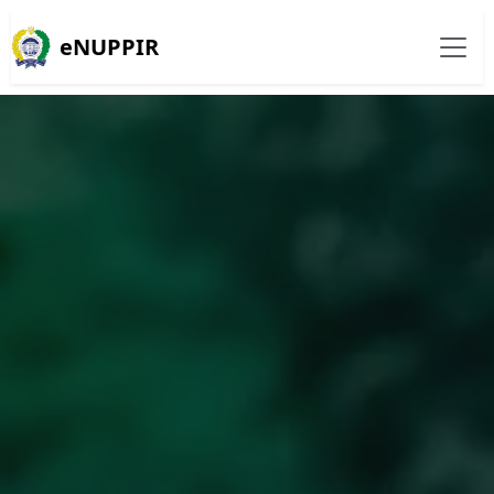
eNUPPIR