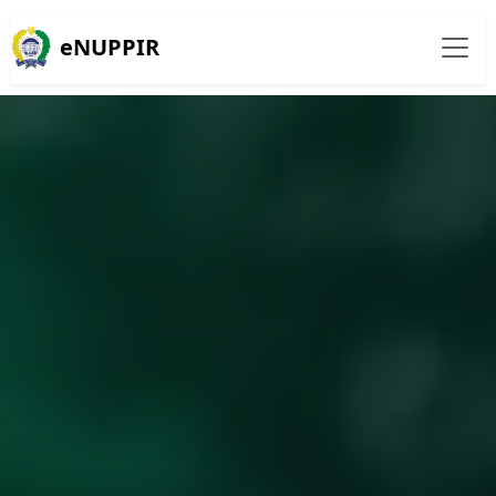
eNUPPIR