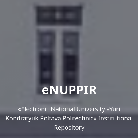
eNUPPIR
«Еlectronic National University «Yuri
Kondratyuk Poltava Politechnic» Institutional
Repository