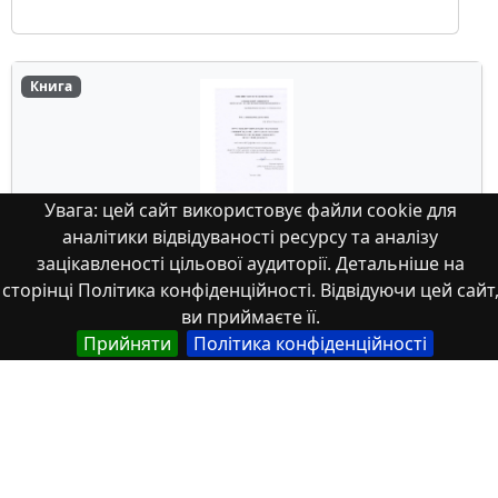
Книга
Увага: цей сайт використовує файли cookie для
аналітики відвідуваності ресурсу та аналізу
Формування готовності майбутніх
зацікавленості цільової аудиторії. Детальніше на
фахівців з фізичної культури і спорту
сторінці Політика конфіденційності. Відвідуючи цей сайт
до застосування
ви приймаєте її.
здоров’язбережувальних технологій у
Прийняти
Політика конфіденційності
професійній діяльності
Роботу присвячено проблемі формування готовності
майбутніх фахівців з фізичної культури і спорту ...
2026/07/02
1