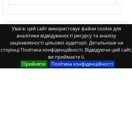
Увага: цей сайт використовує файли cookie для
Стаття
аналітики відвідуваності ресурсу та аналізу
зацікавленості цільової аудиторії. Детальніше на
сторінці Політика конфіденційності. Відвідуючи цей сайт
ви приймаєте її.
Прийняти
Політика конфіденційності
Управлінська модель оцінювання
цифрової трансформації України в
умовах безпекових викликів
У статті обґрунтовано концептуальні засади
трирівневої управлінської моделі оцінювання цифрової
т...
2026/06/25
1