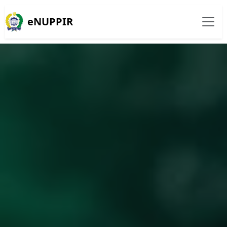
eNUPPIR