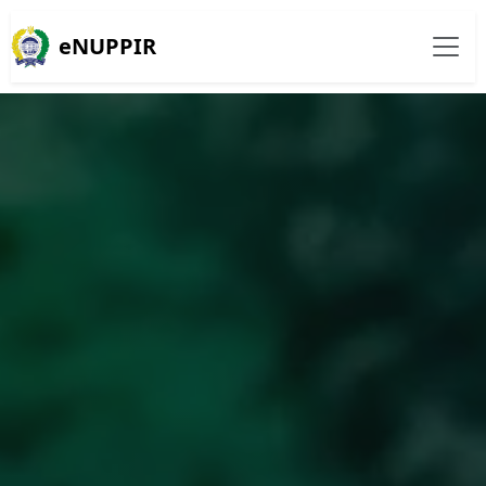
eNUPPIR