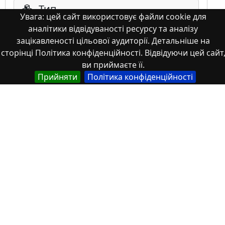
Тип
Увага: цей сайт використовує файли cookie для
аналітики відвідуваності ресурсу та аналізу
Abstracts of theses and dissertations
зацікавленості цільової аудиторії. Детальніше на
Article
сторінці Політика конфіденційності. Відвідуючи цей сайт
Book
ви приймаєте її.
Book chapter
Прийняти
Політика конфіденційності
Books or book chapters
Conference materials
Image
Images
Learning Object
Monograph
Monograph. Books or book chapters
Monograph. Part of a book
Other
Patents
Scientific article