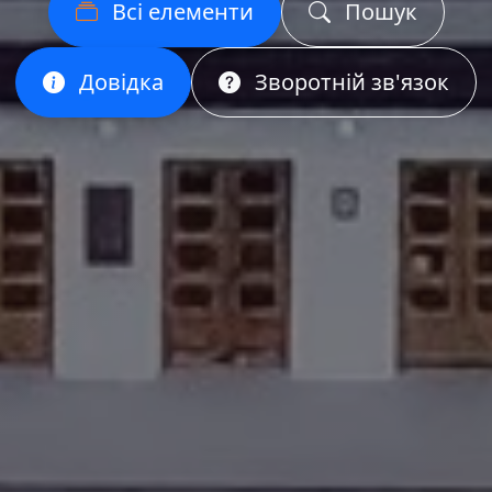
Всі елементи
Пошук
Довідка
Зворотній зв'язок