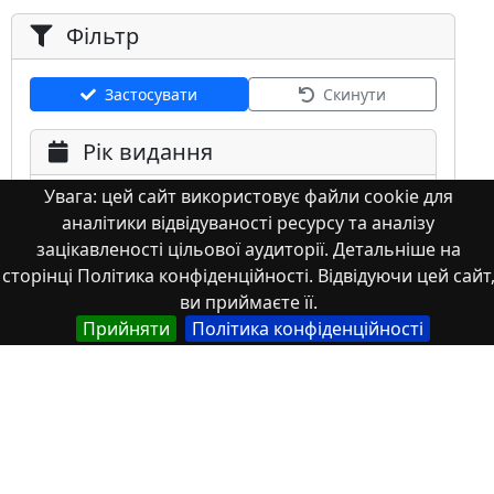
Фільтр
Застосувати
Скинути
Рік видання
Увага: цей сайт використовує файли cookie для
аналітики відвідуваності ресурсу та аналізу
зацікавленості цільової аудиторії. Детальніше на
сторінці Політика конфіденційності. Відвідуючи цей сайт
ви приймаєте її.
Мова
Прийняти
Політика конфіденційності
Німецька
Англійська
Англійська (США)
Іспанська
Французька