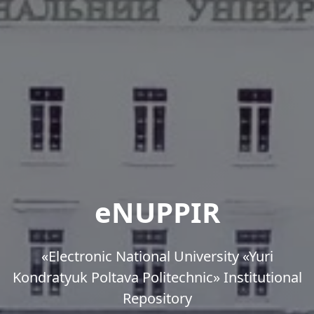
eNUPPIR
«Еlectronic National University «Yuri
Kondratyuk Poltava Politechnic» Institutional
Repository