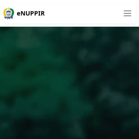
eNUPPIR