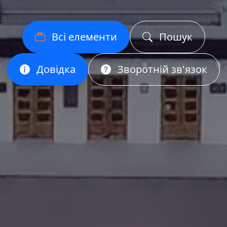
Всі елементи
Пошук
Довідка
Зворотній зв'язок