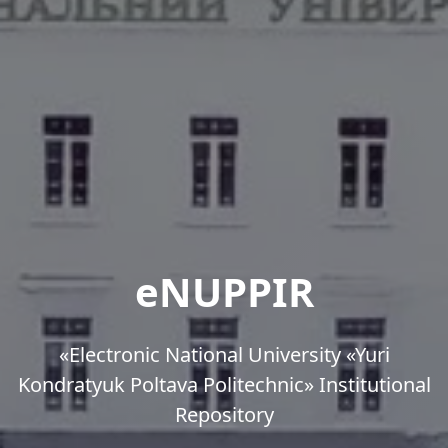
eNUPPIR
«Еlectronic National University «Yuri
Kondratyuk Poltava Politechnic» Institutional
Repository