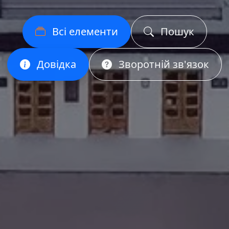
Всі елементи
Пошук
Довідка
Зворотній зв'язок