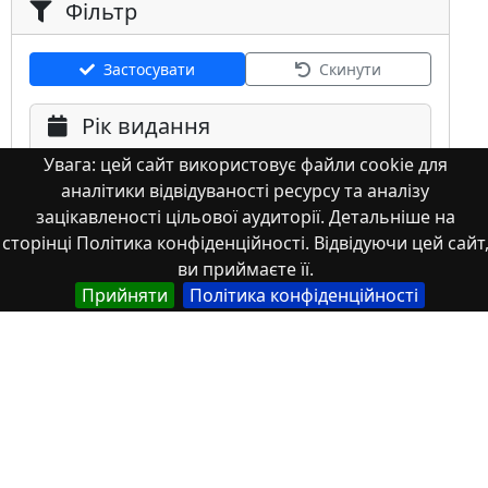
Фільтр
Застосувати
Скинути
Рік видання
Увага: цей сайт використовує файли cookie для
аналітики відвідуваності ресурсу та аналізу
зацікавленості цільової аудиторії. Детальніше на
сторінці Політика конфіденційності. Відвідуючи цей сайт
ви приймаєте її.
Мова
Прийняти
Політика конфіденційності
Німецька
Англійська
Англійська (США)
Іспанська
Французька
(інша)