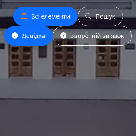
Всі елементи
Пошук
Довідка
Зворотній зв'язок