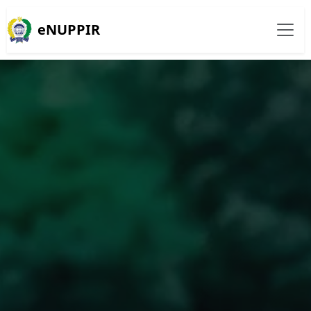
eNUPPIR