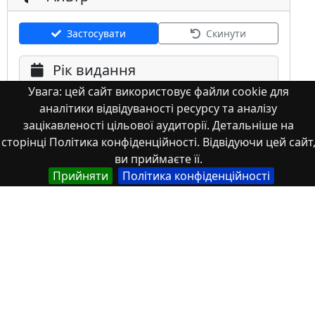
Застосувати
Скинути
Рік видання
Увага: цей сайт використовує файли cookie для
аналітики відвідуваності ресурсу та аналізу
зацікавленості цільової аудиторії. Детальніше на
сторінці Політика конфіденційності. Відвідуючи цей сайт
ви приймаєте її.
Мова
Прийняти
Політика конфіденційності
Німецька
Англійська
Англійська (США)
Іспанська
Французька
(інша)