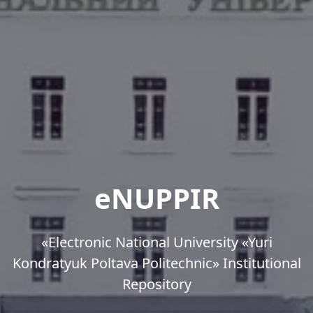
eNUPPIR
«Еlectronic National University «Yuri
Kondratyuk Poltava Politechnic» Institutional
Repository