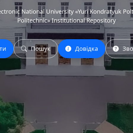
ectronic National University «Yuri Kondratyuk Pol
Politechnic» Institutional Repository
ти
Пошук
Довідка
Зво