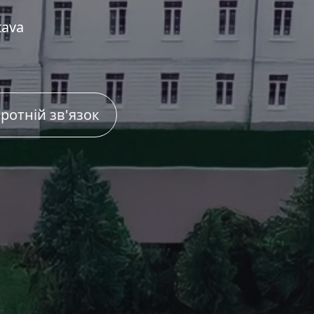
tava
ротній зв'язок