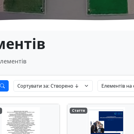
ментів
лементів
Стаття