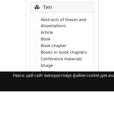
Тип
Abstracts of theses and
dissertations
Article
Book
Book chapter
Books or book chapters
Conference materials
Image
Images
Увага: цей сайт використовує файли cookie для ана
Learning Object
Monograph
Monograph. Books or
book chapters
Monograph. Part of a
book