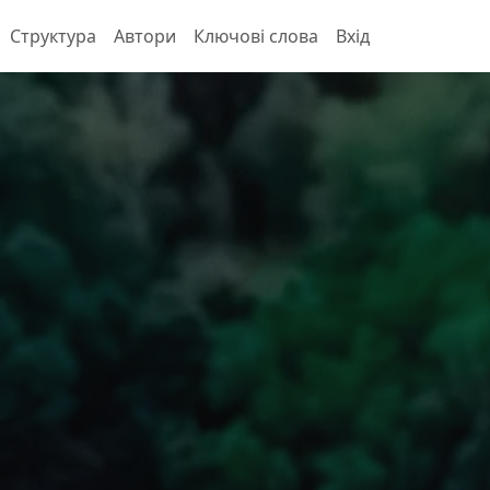
Структура
Автори
Ключові слова
Вхід