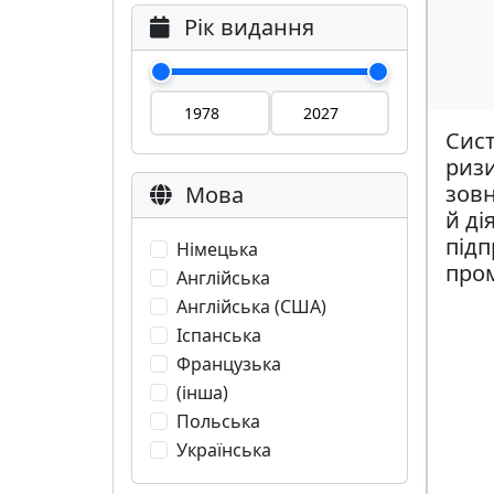
Рік видання
Сис
риз
зов
Мова
й ді
підп
Німецька
про
Англійська
Англійська (США)
Іспанська
Французька
(інша)
Польська
Українська