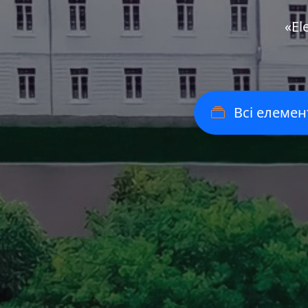
«Еl
Всі елемен