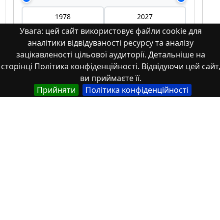
Увага: цей сайт використовує файли cookie для
аналітики відвідуваності ресурсу та аналізу
Мова
зацікавленості цільової аудиторії. Детальніше на
сторінці Політика конфіденційності. Відвідуючи цей сайт
Німецька
ви приймаєте її.
Англійська
Прийняти
Політика конфіденційності
Англійська (США)
Іспанська
Французька
(інша)
Польська
Українська
Тип