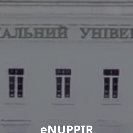
eNUPPIR