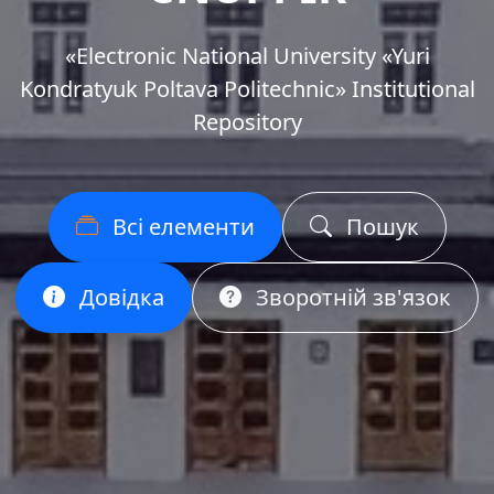
«Еlectronic National University «Yuri
Kondratyuk Poltava Politechnic» Institutional
Repository
Всі елементи
Пошук
Довідка
Зворотній зв'язок