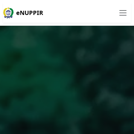
eNUPPIR