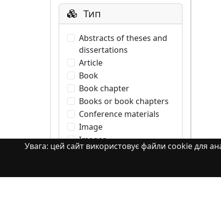
Тип
Abstracts of theses and
dissertations
Article
Book
Book chapter
Books or book chapters
Conference materials
Image
Images
Увага: цей сайт використовує файли cookie для ана
Learning Object
Monograph
Monograph. Books or
book chapters
Monograph. Part of a
book