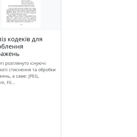
із кодеків для
облення
ражень
ті розглянуто існуючі
огії стиснення та обробки
ень, а саме: JPEG,
, Fil...