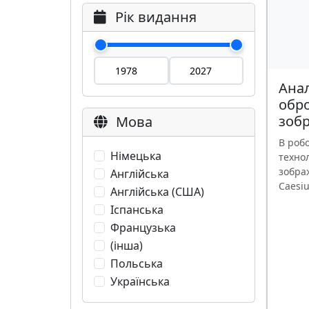
Рік видання
Анал
обр
зоб
Мова
В робо
Німецька
технол
зображ
Англійська
Caesium
Англійська (США)
Іспанська
Французька
(інша)
Польська
Українська