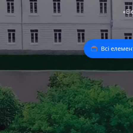
«Еl
Всі елемен