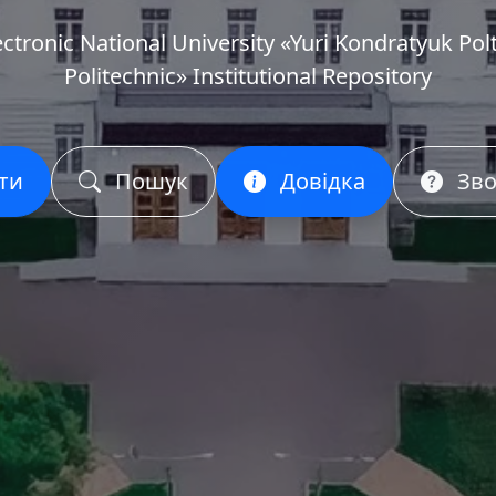
ectronic National University «Yuri Kondratyuk Pol
Politechnic» Institutional Repository
ти
Пошук
Довідка
Зво