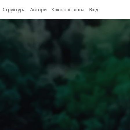
Структура
Автори
Ключові слова
Вхід