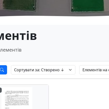
ментів
лементів