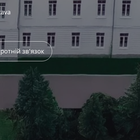
tava
ротній зв'язок