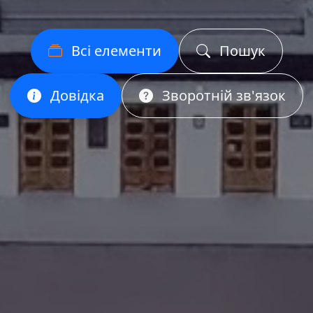
Всі елементи
Пошук
Довідка
Зворотній зв'язок