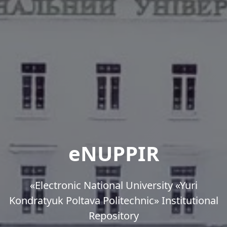
eNUPPIR
«Еlectronic National University «Yuri
Kondratyuk Poltava Politechnic» Institutional
Repository