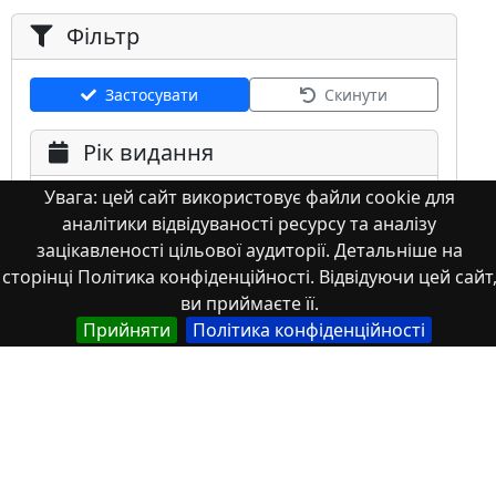
Фільтр
Застосувати
Скинути
Рік видання
Увага: цей сайт використовує файли cookie для
аналітики відвідуваності ресурсу та аналізу
зацікавленості цільової аудиторії. Детальніше на
сторінці Політика конфіденційності. Відвідуючи цей сайт
ви приймаєте її.
Мова
Прийняти
Політика конфіденційності
Німецька
Англійська
Англійська (США)
Іспанська
Французька