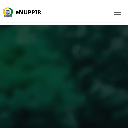
eNUPPIR