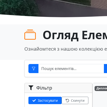
Огляд Еле
Ознайомтеся з нашою колекцією е
Фільтр
Дипло
Застосувати
Скинути