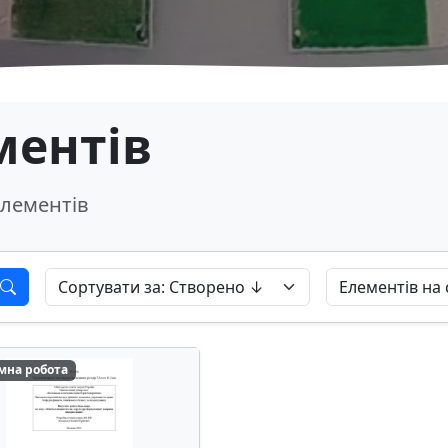
ментів
лементів
мна робота