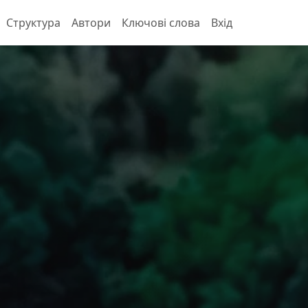
Структура
Автори
Ключові слова
Вхід