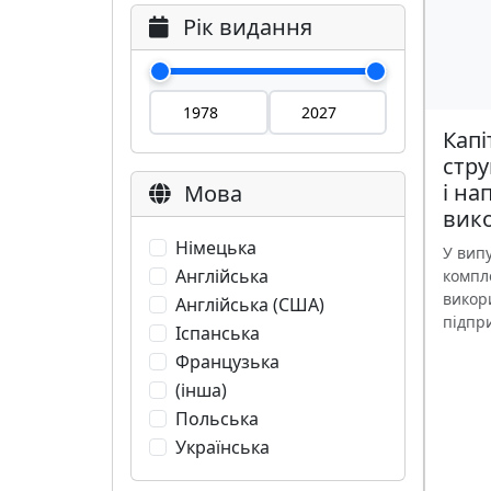
Рік видання
Капі
стр
і на
Мова
вик
Німецька
У випу
Англійська
компл
викор
Англійська (США)
підпри
Іспанська
Французька
(інша)
Польська
Українська