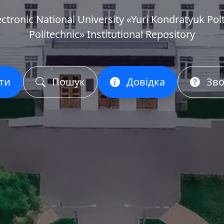
ectronic National University «Yuri Kondratyuk Pol
Politechnic» Institutional Repository
ти
Пошук
Довідка
Зво