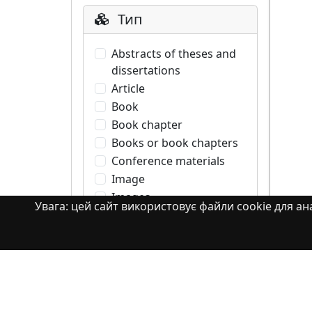
Тип
Abstracts of theses and
dissertations
Article
Book
Book chapter
Books or book chapters
Conference materials
Image
Images
Увага: цей сайт використовує файли cookie для ана
Learning Object
Monograph
Monograph. Books or
book chapters
Monograph. Part of a
book