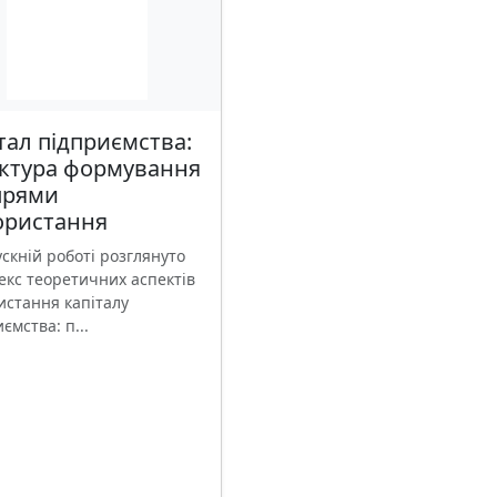
тал підприємства:
уктура формування
прями
ористання
скній роботі розглянуто
екс теоретичних аспектів
истання капіталу
ємства: п...