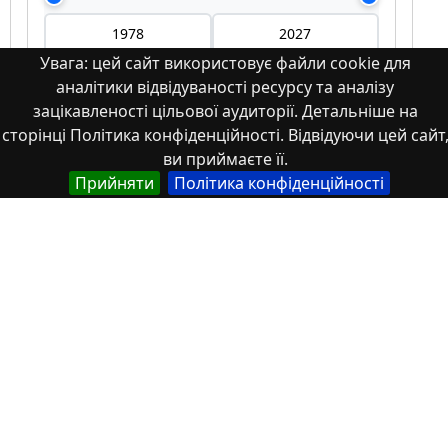
Увага: цей сайт використовує файли cookie для
аналітики відвідуваності ресурсу та аналізу
Мова
зацікавленості цільової аудиторії. Детальніше на
сторінці Політика конфіденційності. Відвідуючи цей сайт
Німецька
ви приймаєте її.
Англійська
Прийняти
Політика конфіденційності
Англійська (США)
Іспанська
Французька
(інша)
Польська
Українська
Тип