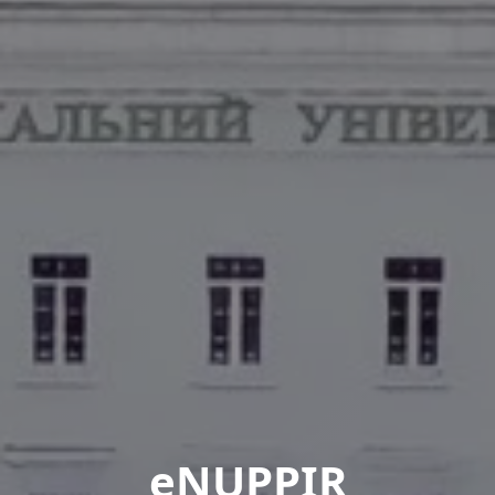
eNUPPIR