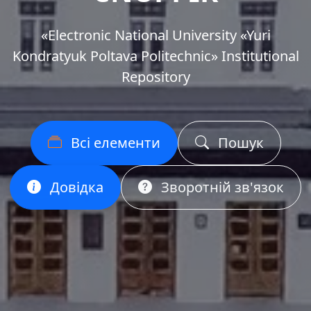
«Еlectronic National University «Yuri
Kondratyuk Poltava Politechnic» Institutional
Repository
Всі елементи
Пошук
Довідка
Зворотній зв'язок