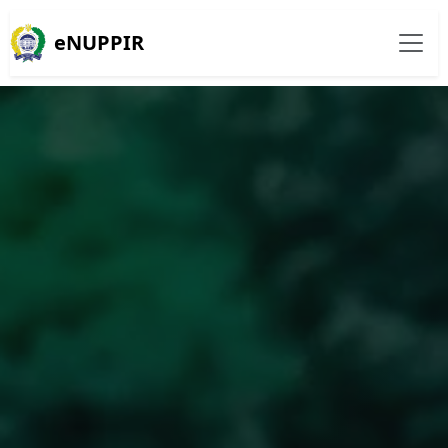
eNUPPIR