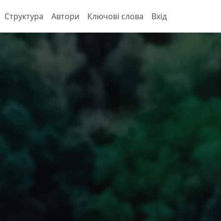
Структура
Автори
Ключові слова
Вхід