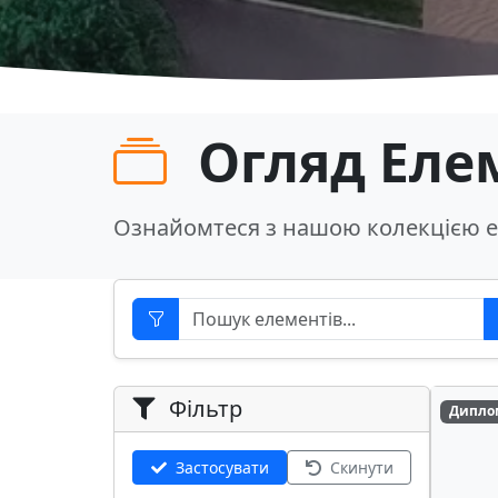
Огляд Еле
Ознайомтеся з нашою колекцією е
Фільтр
Дипло
Застосувати
Скинути