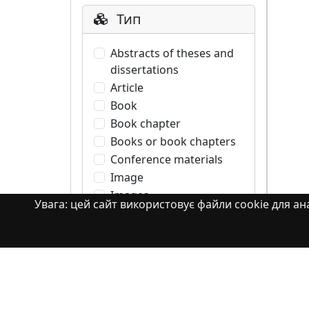
Тип
Abstracts of theses and
dissertations
Article
Book
Book chapter
Books or book chapters
Conference materials
Image
Images
Увага: цей сайт використовує файли cookie для ана
Learning Object
Monograph
Monograph. Books or
book chapters
Monograph. Part of a
book