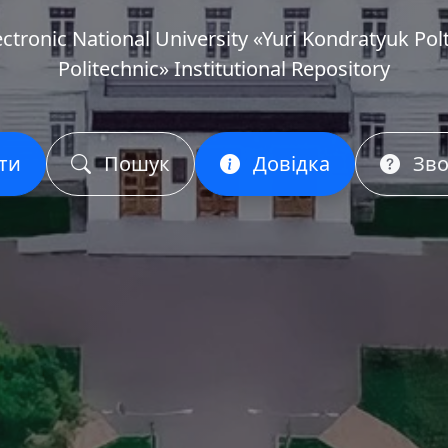
ectronic National University «Yuri Kondratyuk Pol
Politechnic» Institutional Repository
ти
Пошук
Довідка
Зво