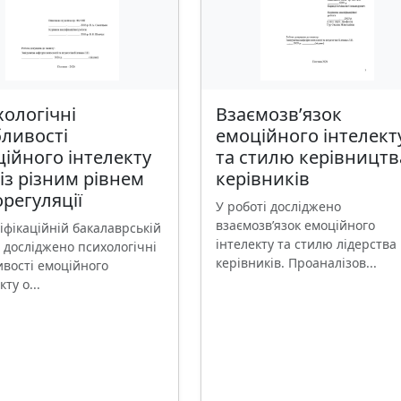
ологічні
Взаємозв’язок
ливості
емоційного інтелект
ійного інтелекту
та стилю керівництв
 із різним рівнем
керівників
регуляції
У роботі досліджено
взаємозв’язок емоційного
іфікаційній бакалаврській
інтелекту та стилю лідерства
 досліджено психологічні
керівників. Проаналізов...
ивості емоційного
кту о...