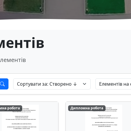
ментів
лементів
мна робота
Дипломна робота