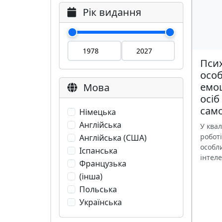
Рік видання
Псих
особ
емоц
Мова
осіб
само
Німецька
Англійська
У квал
роботі
Англійська (США)
особл
Іспанська
інтеле
Французька
(інша)
Польська
Українська