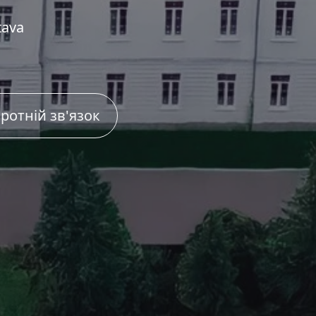
tava
ротній зв'язок