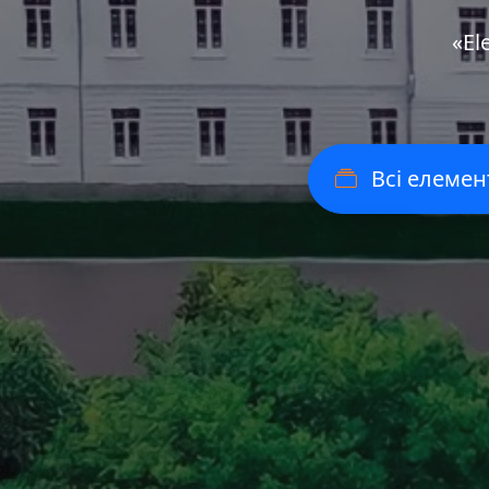
«Еl
Всі елемен