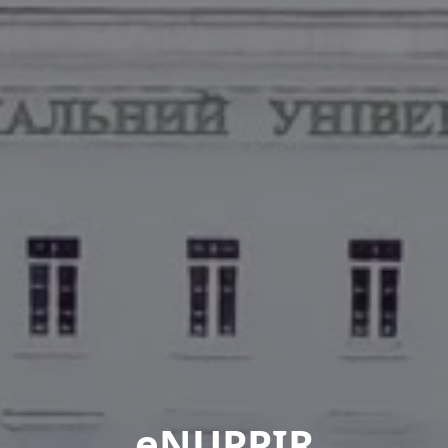
eNUPPIR