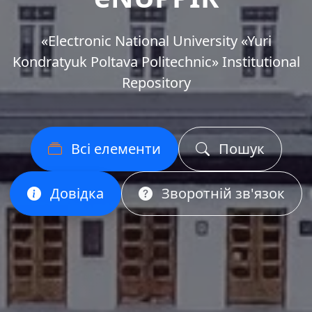
«Еlectronic National University «Yuri
Kondratyuk Poltava Politechnic» Institutional
Repository
Всі елементи
Пошук
Довідка
Зворотній зв'язок