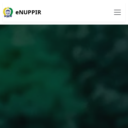
eNUPPIR