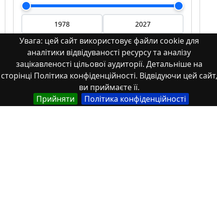
Увага: цей сайт використовує файли cookie для
аналітики відвідуваності ресурсу та аналізу
Мова
зацікавленості цільової аудиторії. Детальніше на
сторінці Політика конфіденційності. Відвідуючи цей сайт
Німецька
ви приймаєте її.
Англійська
Прийняти
Політика конфіденційності
Англійська (США)
Іспанська
Французька
(інша)
Польська
Українська
Тип