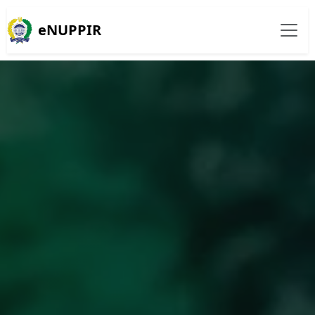
eNUPPIR