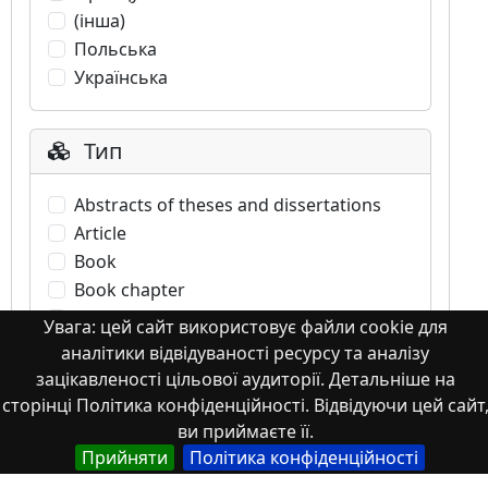
(інша)
Польська
Українська
Тип
Abstracts of theses and dissertations
Article
Book
Book chapter
Books or book chapters
Увага: цей сайт використовує файли cookie для
Conference materials
аналітики відвідуваності ресурсу та аналізу
Image
зацікавленості цільової аудиторії. Детальніше на
Images
сторінці Політика конфіденційності. Відвідуючи цей сайт
ви приймаєте її.
Learning Object
Прийняти
Політика конфіденційності
Monograph