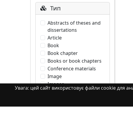
Тип
Abstracts of theses and
dissertations
Article
Book
Book chapter
Books or book chapters
Conference materials
Image
Images
Увага: цей сайт використовує файли cookie для ана
Learning Object
Monograph
Monograph. Books or
book chapters
Monograph. Part of a
book