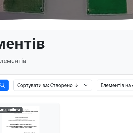
ментів
лементів
мна робота