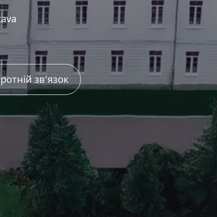
tava
ротній зв'язок