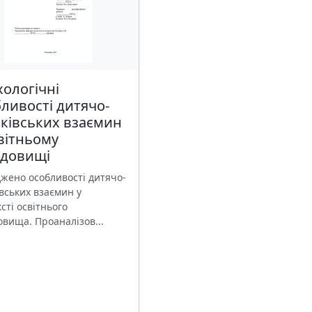
ологічні
ливості дитячо-
ківських взаємин
вітньому
едовищі
джено особливості дитячо-
вських взаємин у
сті освітнього
овища. Проаналізов...