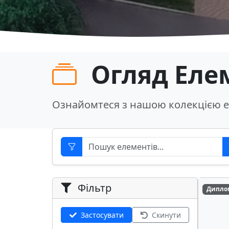
Огляд Еле
Ознайомтеся з нашою колекцією е
Фільтр
Дипло
Застосувати
Скинути