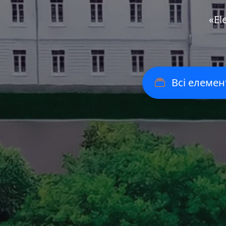
«Еl
Всі елемен