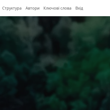
Структура
Автори
Ключові слова
Вхід