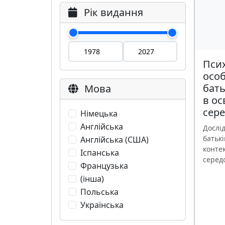
Рік видання
Псих
особ
бать
Мова
в ос
сер
Німецька
Англійська
Дослі
батькі
Англійська (США)
контек
Іспанська
серед
Французька
(інша)
Польська
Українська