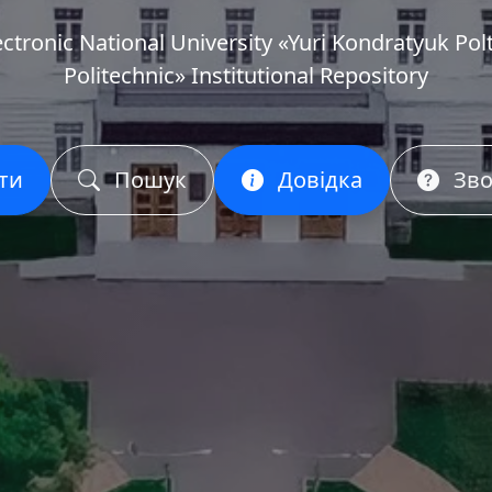
ectronic National University «Yuri Kondratyuk Pol
Politechnic» Institutional Repository
ти
Пошук
Довідка
Зво