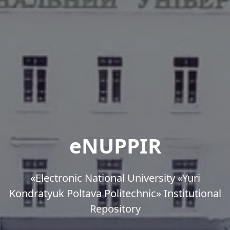
eNUPPIR
«Еlectronic National University «Yuri
Kondratyuk Poltava Politechnic» Institutional
Repository