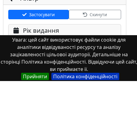
Застосувати
Скинути
Рік видання
Увага: цей сайт використовує файли cookie для
аналітики відвідуваності ресурсу та аналізу
зацікавленості цільової аудиторії. Детальніше на
сторінці Політика конфіденційності. Відвідуючи цей сайт
ви приймаєте її.
Мова
Прийняти
Політика конфіденційності
Німецька
Англійська
Англійська (США)
Іспанська
Французька
(інша)