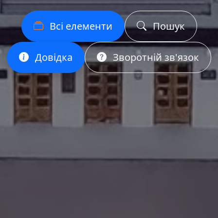
Всі елементи
Пошук
Довідка
Зворотній зв'язок