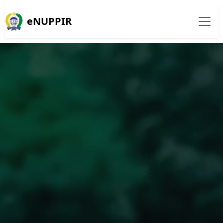
eNUPPIR