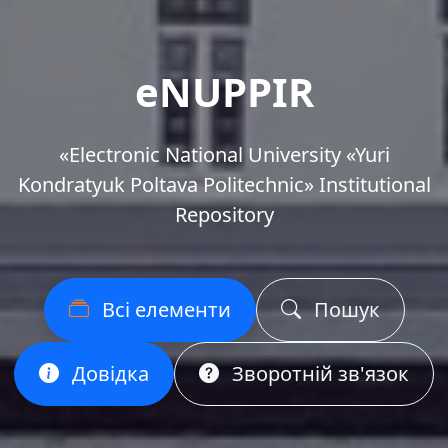
eNUPPIR
«Еlectronic National University «Yuri
Kondratyuk Poltava Politechnic» Institutional
Repository
Всі елементи
Пошук
Довідка
Зворотній зв'язок