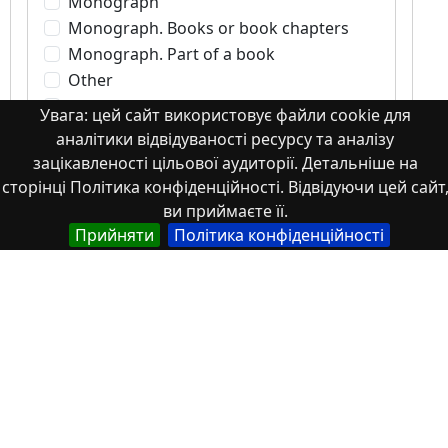
Monograph
Monograph. Books or book chapters
Monograph. Part of a book
Other
Patents
Увага: цей сайт використовує файли cookie для
Scientific article
аналітики відвідуваності ресурсу та аналізу
Student works
зацікавленості цільової аудиторії. Детальніше на
Tesis
сторінці Політика конфіденційності. Відвідуючи цей сайт
Textbook
ви приймаєте її.
Прийняти
Політика конфіденційності
Theses
Thesis
Working Paper
Автореферати дисертацій та дисертації
Зображення
Зображення, аудіо- та відео-файли
Книжки чи розділи книг
Книжки чи розділи книг Монографії
Матеріали конференцій