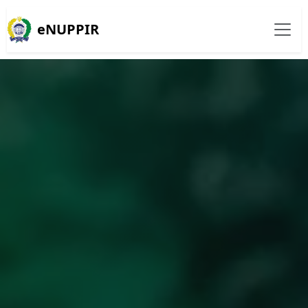
eNUPPIR