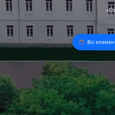
«Еl
Всі елемен