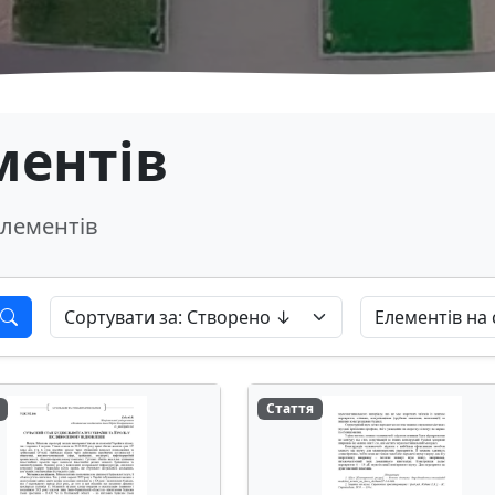
ментів
лементів
Стаття