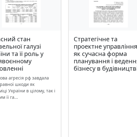
асний стан
Стратегічне та
вельної галузі
проектне управлінн
їни та її роль у
як сучасна форма
лявоєнному
планування і веденн
овленні
бізнесу в будівництв
ова агресія рф завдала
равної шкоди як
іці України в цілому, так і
м її га...