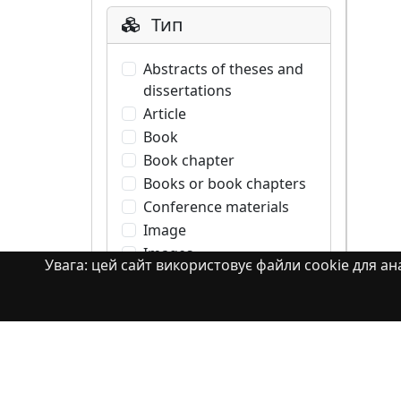
Тип
Abstracts of theses and
dissertations
Article
Book
Book chapter
Books or book chapters
Conference materials
Image
Images
Увага: цей сайт використовує файли cookie для ана
Learning Object
Monograph
Monograph. Books or
book chapters
Monograph. Part of a
book