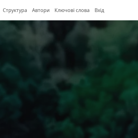
Структура
Автори
Ключові слова
Вхід