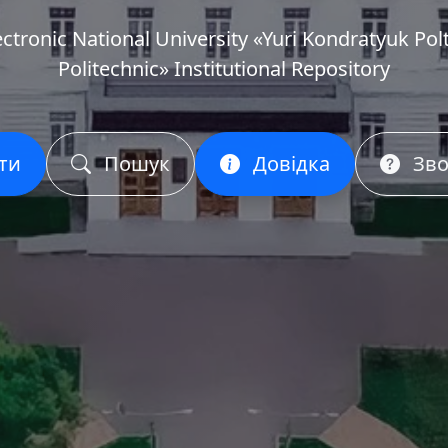
ectronic National University «Yuri Kondratyuk Pol
Politechnic» Institutional Repository
ти
Пошук
Довідка
Зво