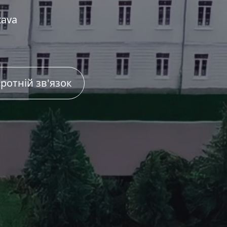
tava
ротній зв'язок