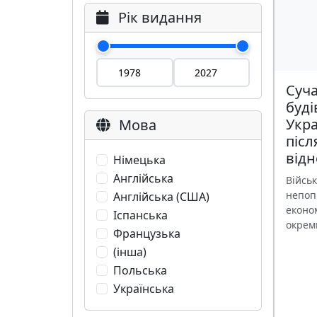
Рік видання
Суч
буді
Укра
Мова
піс
відн
Німецька
Англійська
Військ
непоп
Англійська (США)
економ
Іспанська
окреми
Французька
(інша)
Польська
Українська