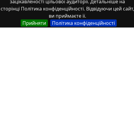
зацікавленості цільової аудиторії. Детальніше на
Мова
сторінці Політика конфіденційності. Відвідуючи цей сайт
ви приймаєте її.
Німецька
Прийняти
Політика конфіденційності
Англійська
Англійська (США)
Іспанська
Французька
(інша)
Польська
Українська
Тип
Abstracts of theses and dissertations
Article
Book