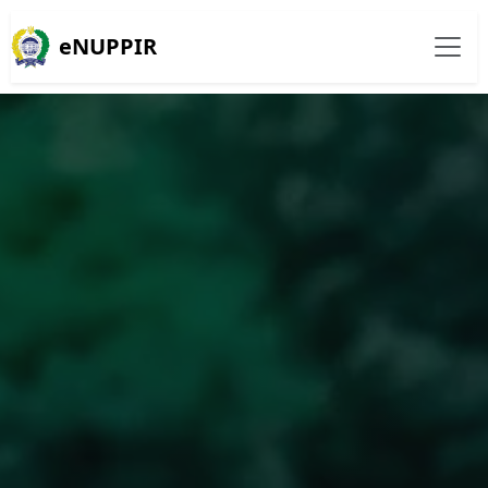
eNUPPIR