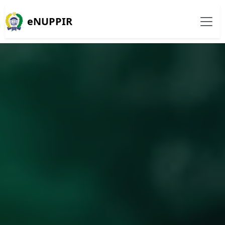
eNUPPIR