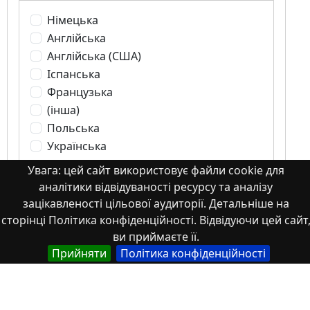
Німецька
Англійська
Англійська (США)
Іспанська
Французька
(інша)
Польська
Українська
Увага: цей сайт використовує файли cookie для
аналітики відвідуваності ресурсу та аналізу
Тип
зацікавленості цільової аудиторії. Детальніше на
сторінці Політика конфіденційності. Відвідуючи цей сайт
Abstracts of theses and dissertations
ви приймаєте її.
Article
Прийняти
Політика конфіденційності
Book
Book chapter
Books or book chapters