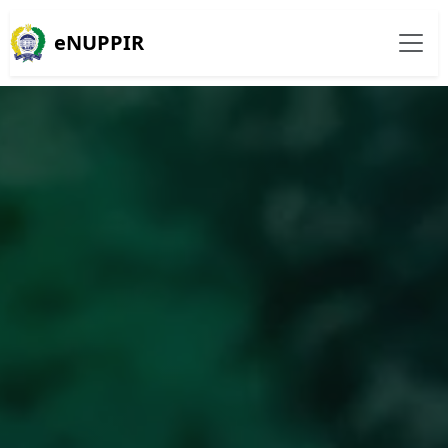
eNUPPIR