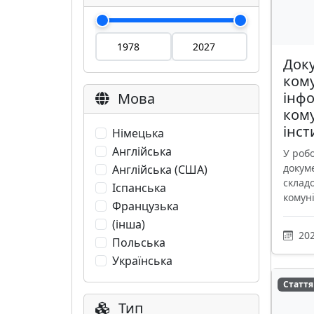
Док
кому
інф
Мова
ком
інст
Німецька
Англійська
У робо
докум
Англійська (США)
склад
Іспанська
комуні
Французька
(інша)
202
Польська
Українська
Стаття
Тип