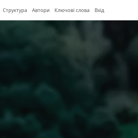
Структура
Автори
Ключові слова
Вхід