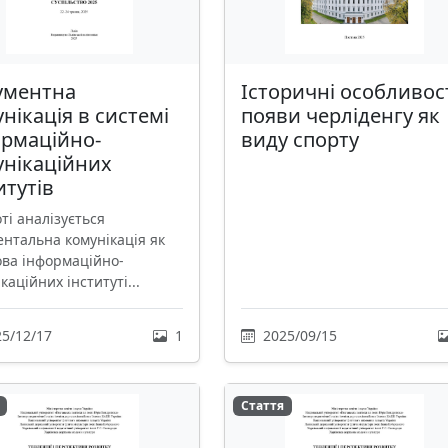
ументна
Історичні особливос
нікація в системі
появи черліденгу як
ормаційно-
виду спорту
унікаційних
итутів
ті аналізується
ентальна комунікація як
ова інформаційно-
каційних інституті...
5/12/17
1
2025/09/15
Стаття