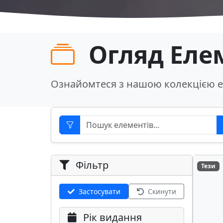
Огляд Еле
Ознайомтеся з нашою колекцією е
Фільтр
Тези
Застосувати
Скинути
Рік видання