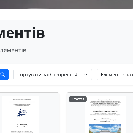
ментів
лементів
Стаття