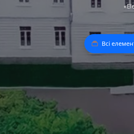
«Еl
Всі елемен