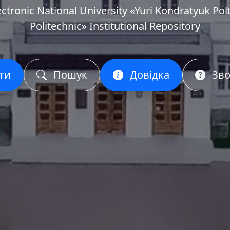
ectronic National University «Yuri Kondratyuk Pol
Politechnic» Institutional Repository
ти
Пошук
Довідка
Зво