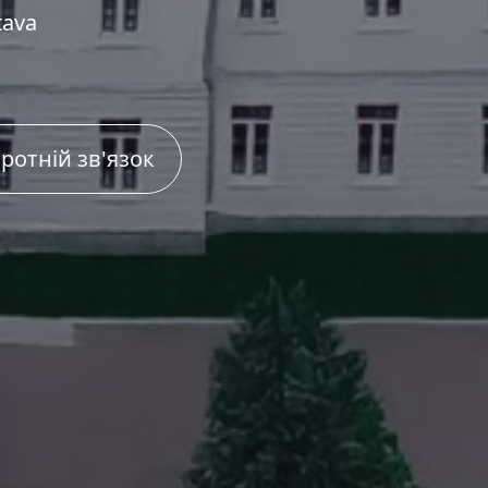
tava
ротній зв'язок