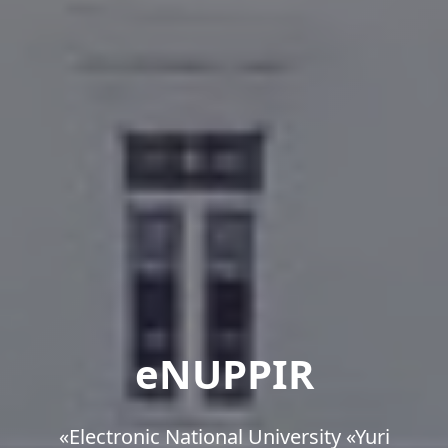
eNUPPIR
«Еlectronic National University «Yuri