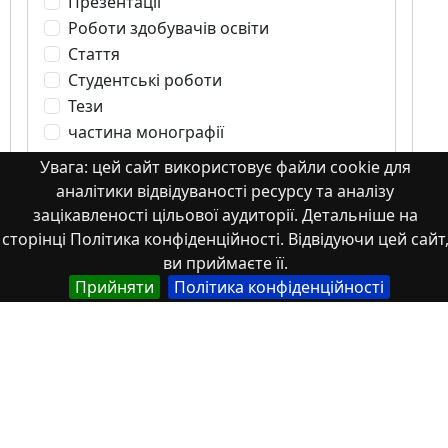
Презентації
Роботи здобувачів освіти
Стаття
Студентські роботи
Тези
частина монографії
Увага: цей сайт використовує файли cookie для
аналітики відвідуваності ресурсу та аналізу
зацікавленості цільової аудиторії. Детальніше на
сторінці Політика конфіденційності. Відвідуючи цей сайт
Стаття
ви приймаєте її.
Прийняти
Політика конфіденційності
Preconditions for the introduction of
thermo-modernization measures of the
housing fund in Ukraine