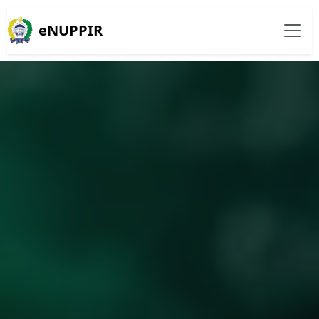
eNUPPIR