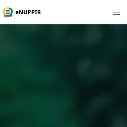
eNUPPIR