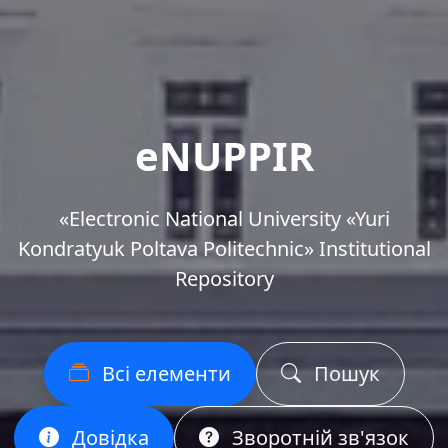
eNUPPIR
«Еlectronic National University «Yuri
Kondratyuk Poltava Politechnic» Institutional
Repository
Всі елементи
Пошук
Довідка
Зворотній зв'язок