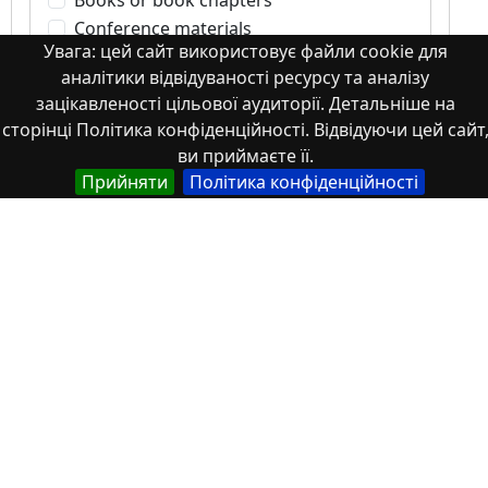
Conference materials
Увага: цей сайт використовує файли cookie для
Image
аналітики відвідуваності ресурсу та аналізу
Images
зацікавленості цільової аудиторії. Детальніше на
Learning Object
сторінці Політика конфіденційності. Відвідуючи цей сайт
Monograph
ви приймаєте її.
Monograph. Books or book chapters
Прийняти
Політика конфіденційності
Monograph. Part of a book
Other
Patents
Scientific article
Student works
Tesis
Textbook
Theses
Thesis
Working Paper
Автореферати дисертацій та дисертації