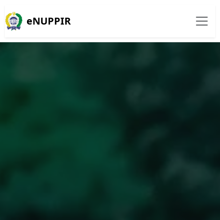
eNUPPIR