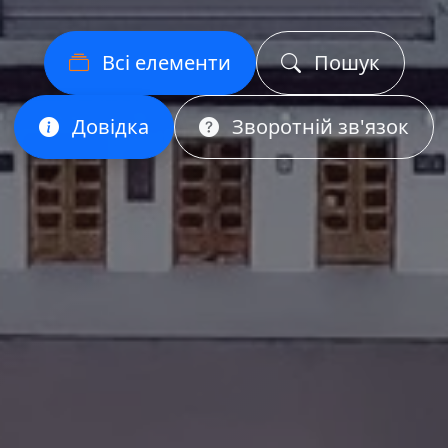
Всі елементи
Пошук
Довідка
Зворотній зв'язок