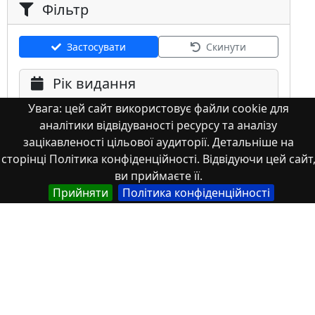
Фільтр
Застосувати
Скинути
Рік видання
Увага: цей сайт використовує файли cookie для
аналітики відвідуваності ресурсу та аналізу
зацікавленості цільової аудиторії. Детальніше на
сторінці Політика конфіденційності. Відвідуючи цей сайт
ви приймаєте її.
Мова
Прийняти
Політика конфіденційності
Німецька
Англійська
Англійська (США)
Іспанська
Французька