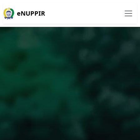
eNUPPIR