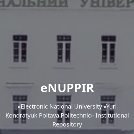
eNUPPIR
«Еlectronic National University «Yuri
Kondratyuk Poltava Politechnic» Institutional
Repository