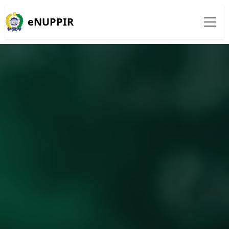
eNUPPIR