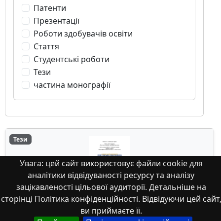
Патенти
Презентації
Роботи здобувачів освіти
Стаття
Студентські роботи
Тези
частина монографії
Тези
Увага: цей сайт використовує файли cookie для
аналітики відвідуваності ресурсу та аналізу
зацікавленості цільової аудиторії. Детальніше на
сторінці Політика конфіденційності. Відвідуючи цей сайт
ви приймаєте її.
Integrated economic and mathematical