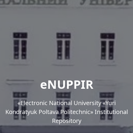
eNUPPIR
«Еlectronic National University «Yuri
Kondratyuk Poltava Politechnic» Institutional
Repository