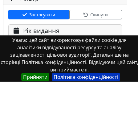
Застосувати
Скинути
Рік видання
Увага: цей сайт використовує файли cookie для
аналітики відвідуваності ресурсу та аналізу
зацікавленості цільової аудиторії. Детальніше на
сторінці Політика конфіденційності. Відвідуючи цей сайт
ви приймаєте її.
Мова
Прийняти
Політика конфіденційності
Німецька
Англійська
Англійська (США)
Іспанська
Французька
(інша)