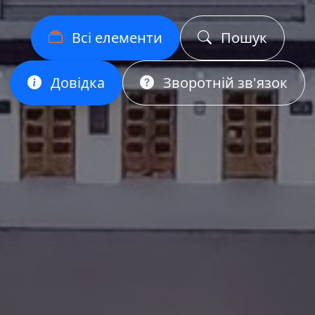
Всі елементи
Пошук
Довідка
Зворотній зв'язок