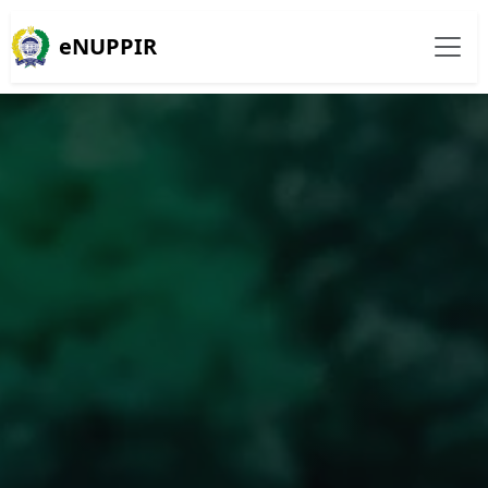
eNUPPIR