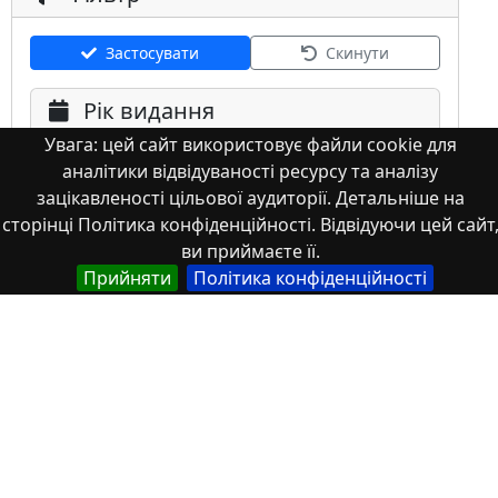
Застосувати
Скинути
Рік видання
Увага: цей сайт використовує файли cookie для
аналітики відвідуваності ресурсу та аналізу
зацікавленості цільової аудиторії. Детальніше на
сторінці Політика конфіденційності. Відвідуючи цей сайт
ви приймаєте її.
Мова
Прийняти
Політика конфіденційності
Німецька
Англійська
Англійська (США)
Іспанська
Французька
(інша)