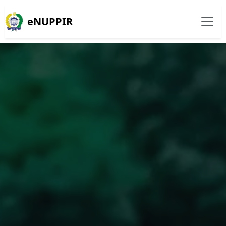
eNUPPIR