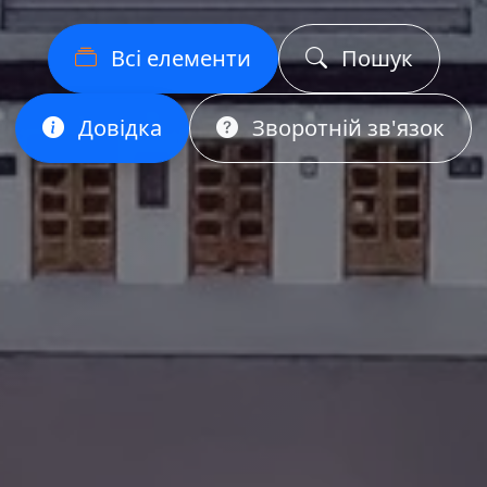
Всі елементи
Пошук
Довідка
Зворотній зв'язок