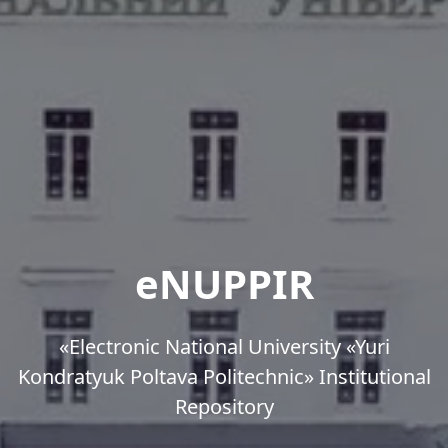
eNUPPIR
«Еlectronic National University «Yuri
Kondratyuk Poltava Politechnic» Institutional
Repository