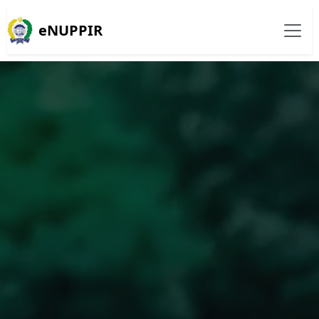
eNUPPIR