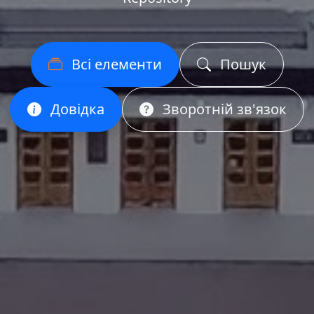
Всі елементи
Пошук
Довідка
Зворотній зв'язок