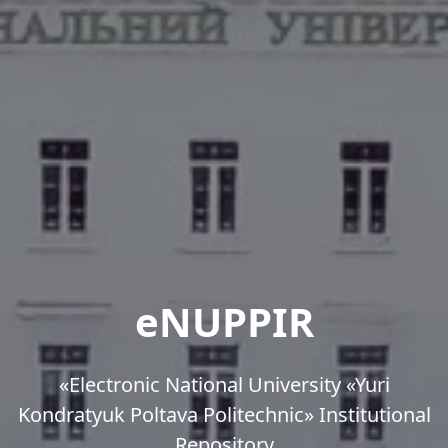
eNUPPIR
«Еlectronic National University «Yuri
Kondratyuk Poltava Politechnic» Institutional
Repository