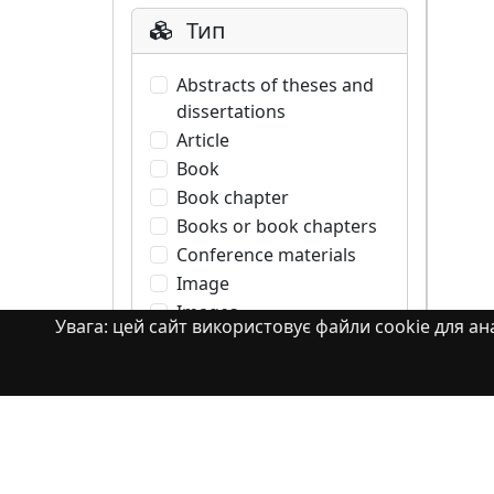
Тип
Abstracts of theses and
dissertations
Article
Book
Book chapter
Books or book chapters
Conference materials
Image
Images
Увага: цей сайт використовує файли cookie для ана
Learning Object
Monograph
Monograph. Books or
book chapters
Monograph. Part of a
book