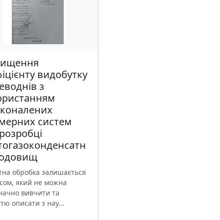
вищення
іцієнту видобутку
еводнів з
ористанням
сконалених
імерних систем
розробці
тогазоконденсатн
родовищ
тна обробка залишається
сом, який не можна
начно вивчити та
тю описати з нау...