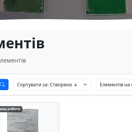
ментів
лементів
мна робота