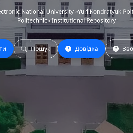
ectronic National University «Yuri Kondratyuk Pol
Politechnic» Institutional Repository
ти
Пошук
Довідка
Зво