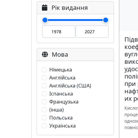
Рік видання
Під
коеф
вугл
Мова
вик
удо
Німецька
пол
Англійська
при 
Англійська (США)
наф
Іспанська
их 
Французька
Кисло
(інша)
проце
Польська
одноз
Українська
повніс