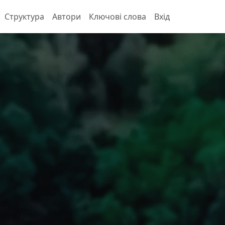
Структура
Автори
Ключові слова
Вхід