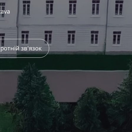
tava
ротній зв'язок