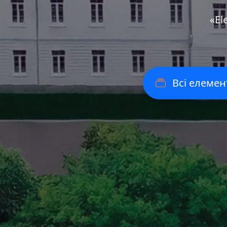
«Еl
Всі елемен