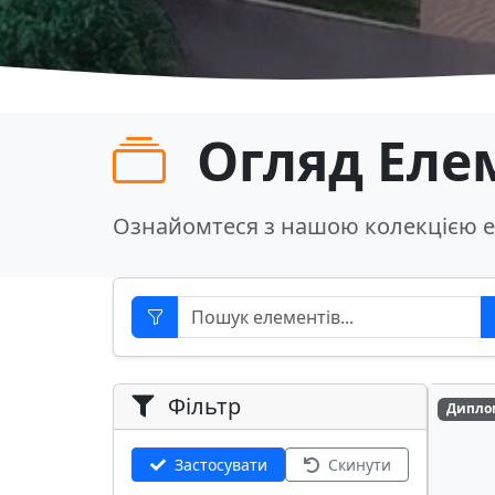
Огляд Еле
Ознайомтеся з нашою колекцією е
Фільтр
Дипло
Застосувати
Скинути