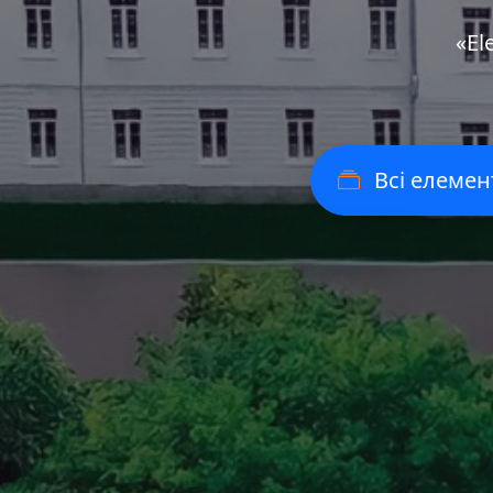
«Еl
Всі елемен