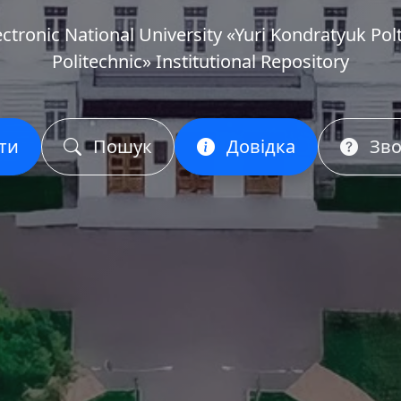
ectronic National University «Yuri Kondratyuk Pol
Politechnic» Institutional Repository
ти
Пошук
Довідка
Зво