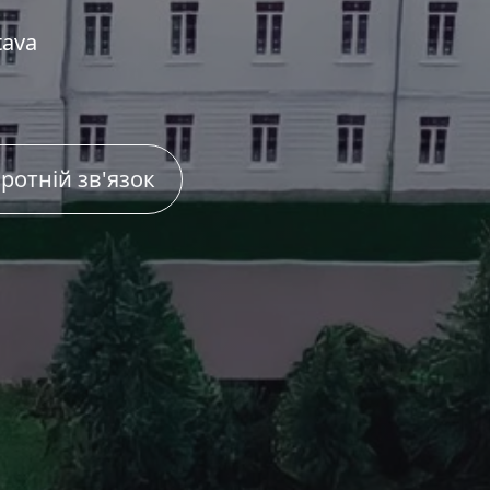
tava
ротній зв'язок