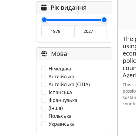
Рік видання
The p
using
econ
Мова
poli
coun
Німецька
Azer
Англійська
Англійська (США)
This s
possib
Іспанська
sustai
Французька
countri
(інша)
Польська
Українська