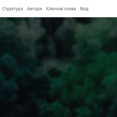
Структура
Автори
Ключові слова
Вхід