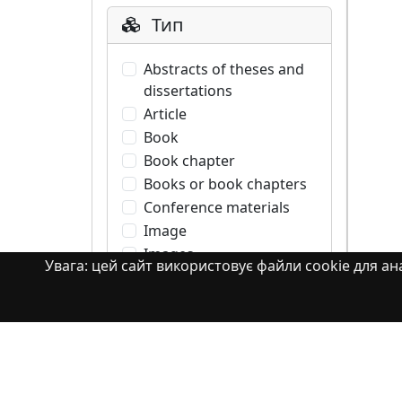
Тип
Abstracts of theses and
dissertations
Article
Book
Book chapter
Books or book chapters
Conference materials
Image
Images
Увага: цей сайт використовує файли cookie для ана
Learning Object
Monograph
Monograph. Books or
book chapters
Monograph. Part of a
book