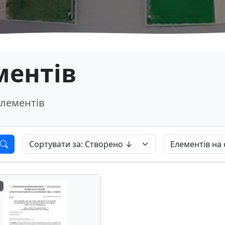
ментів
лементів