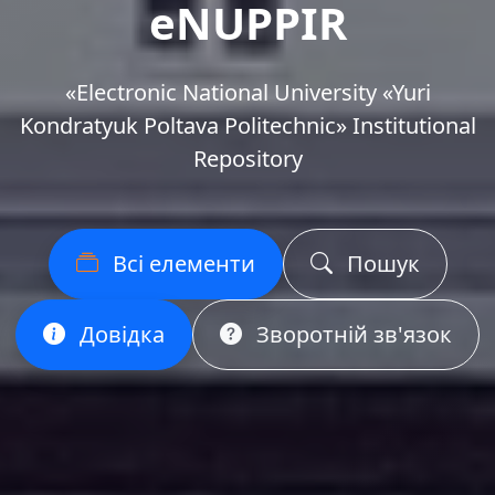
eNUPPIR
«Еlectronic National University «Yuri
Kondratyuk Poltava Politechnic» Institutional
Repository
Всі елементи
Пошук
Довідка
Зворотній зв'язок