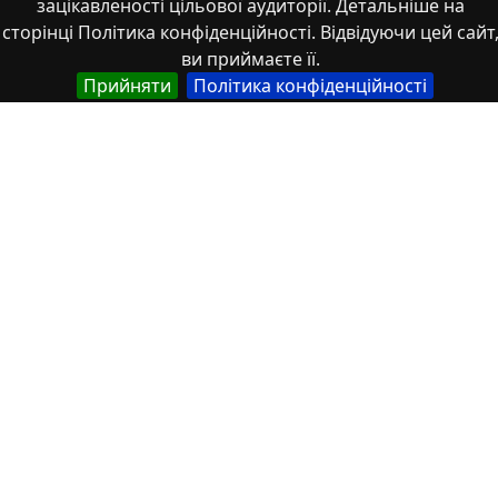
зацікавленості цільової аудиторії. Детальніше на
сторінці Політика конфіденційності. Відвідуючи цей сайт
ви приймаєте її.
Прийняти
Політика конфіденційності
Експериментально-теоретичні
передумови та деякі прикладні задачі
сучасної механіки гірських порід
2025/12/17
1
Стаття