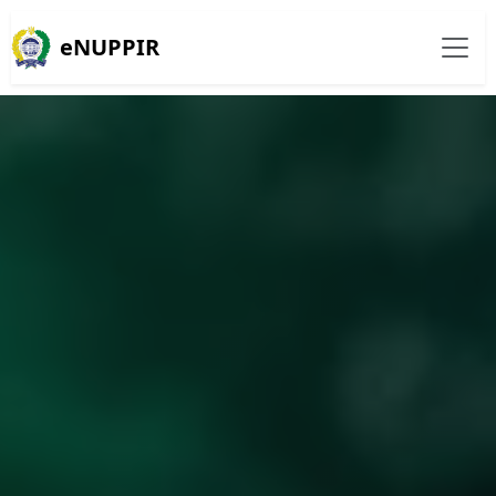
eNUPPIR