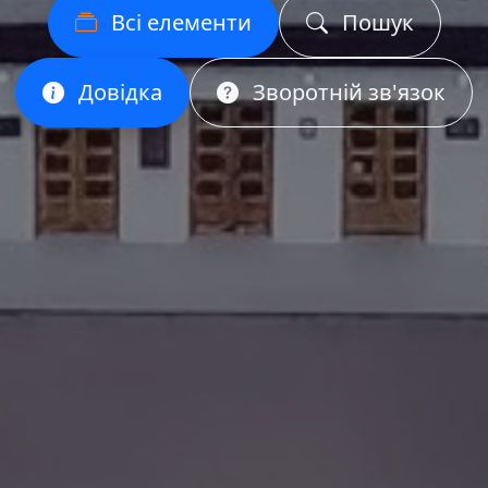
Всі елементи
Пошук
Довідка
Зворотній зв'язок