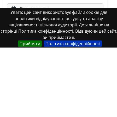
Рік видання
Увага: цей сайт використовує файли cookie для
аналітики відвідуваності ресурсу та аналізу
зацікавленості цільової аудиторії. Детальніше на
сторінці Політика конфіденційності. Відвідуючи цей сайт
ви приймаєте її.
Прийняти
Політика конфіденційності
Мова
Німецька
Англійська
Англійська (США)
Іспанська
Французька
(інша)
Польська
Українська