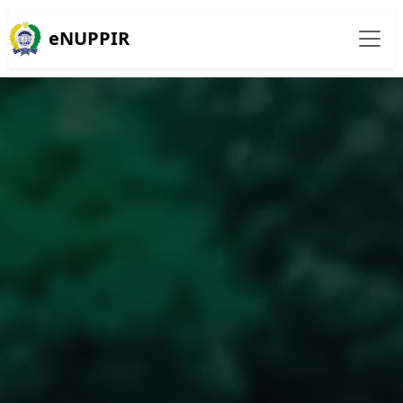
eNUPPIR