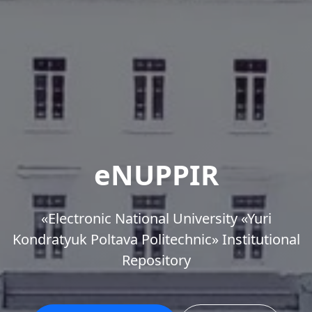
eNUPPIR
«Еlectronic National University «Yuri
Kondratyuk Poltava Politechnic» Institutional
Repository