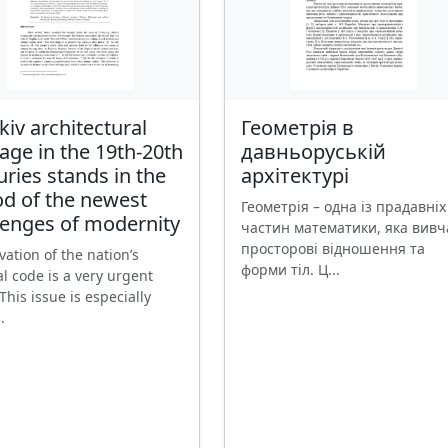
kiv architectural
Геометрія в
tage in the 19th-20th
давньоруській
uries stands in the
архітектурі
od of the newest
Геометрія – одна із прадавніх
lenges of modernity
частин математики, яка вивч
просторові відношення та
vation of the nation’s
форми тіл. Ц...
al code is a very urgent
 This issue is especially
.