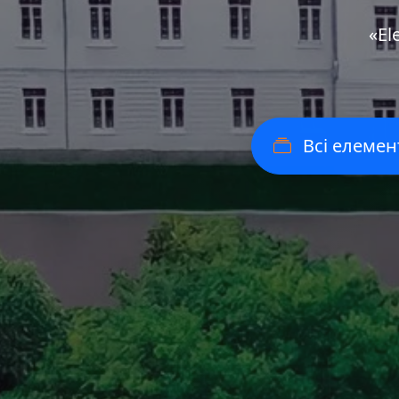
«Еl
Всі елемен