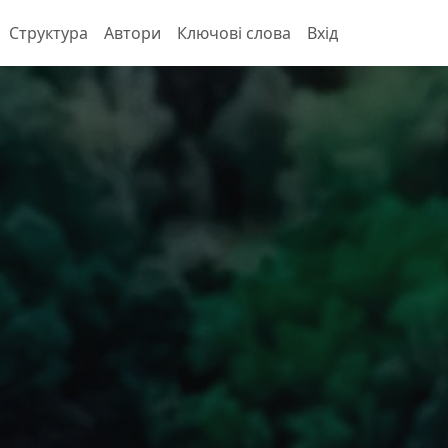
Структура
Автори
Ключові слова
Вхід