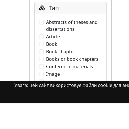
Тип
Abstracts of theses and
dissertations
Article
Book
Book chapter
Books or book chapters
Conference materials
Image
Images
Увага: цей сайт використовує файли cookie для ана
Learning Object
Monograph
Monograph. Books or
book chapters
Monograph. Part of a
book