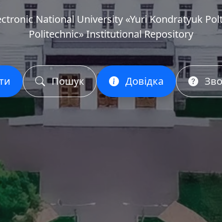
ectronic National University «Yuri Kondratyuk Pol
Politechnic» Institutional Repository
ти
Пошук
Довідка
Зво