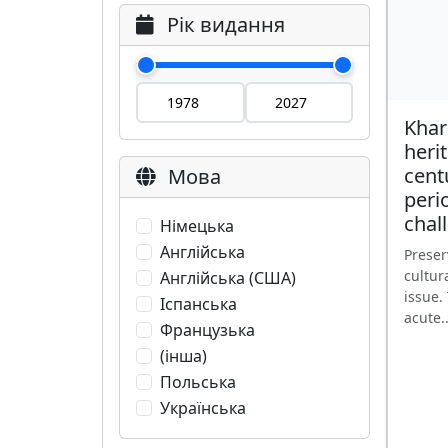
Рік видання
Khar
heri
cent
Мова
peri
chal
Німецька
Англійська
Preser
cultur
Англійська (США)
issue.
Іспанська
acute..
Французька
(інша)
Польська
Українська