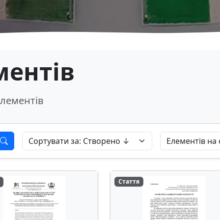
ментів
лементів
Стаття