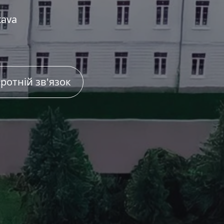
tava
ротній зв'язок