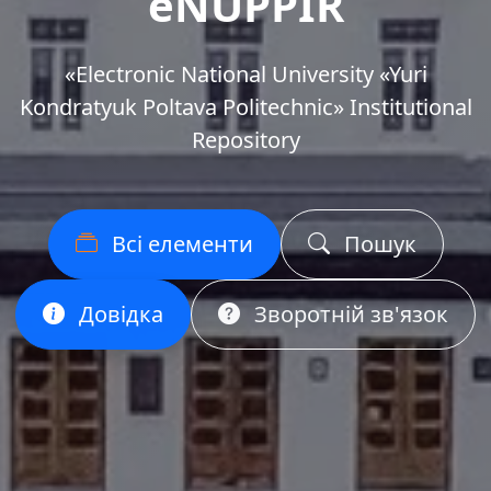
eNUPPIR
«Еlectronic National University «Yuri
Kondratyuk Poltava Politechnic» Institutional
Repository
Всі елементи
Пошук
Довідка
Зворотній зв'язок