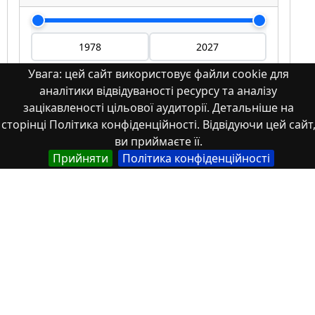
Увага: цей сайт використовує файли cookie для
аналітики відвідуваності ресурсу та аналізу
Мова
зацікавленості цільової аудиторії. Детальніше на
сторінці Політика конфіденційності. Відвідуючи цей сайт
Німецька
ви приймаєте її.
Англійська
Прийняти
Політика конфіденційності
Англійська (США)
Іспанська
Французька
(інша)
Польська
Українська
Тип