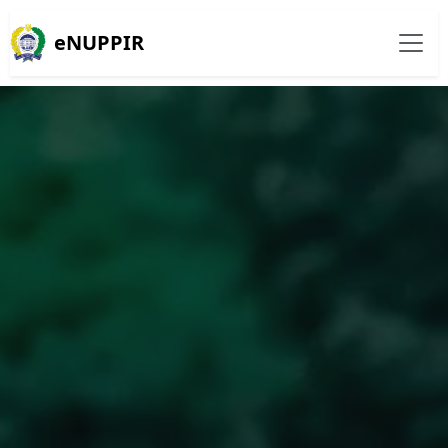
eNUPPIR