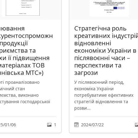
нювання
Стратегічна роль
курентоспроможн
креативних індустрій
 продукції
відновленні
риємства та
економіки України в
и її підвищення
післявоєнні часи –
матеріалах ТОВ
перспективи та
нівська МТС»)
загрози
оті проаналізовано
У післявоєнний період,
мічний стан
економіка України
иємства, виконано
потребуватиме ефективних
остування господарської
стратегій відновлення та
розви...
5/01/06
1
2024/07/22