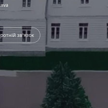
tava
ротній зв'язок