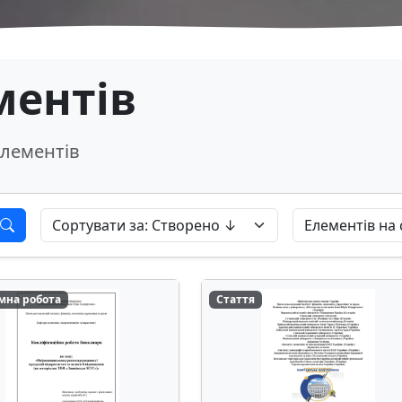
ментів
лементів
мна робота
Стаття