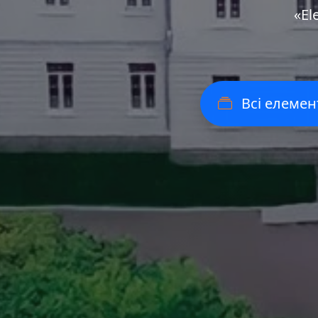
«Еl
Всі елемен