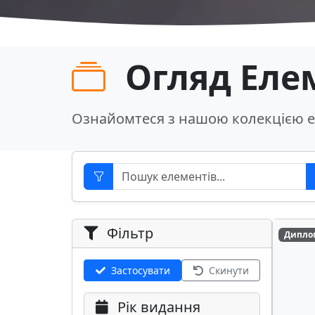
Огляд Еле
Ознайомтеся з нашою колекцією е
Фільтр
Дипло
Застосувати
Скинути
Рік видання