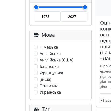
Оці
кон
ості
Мова
підп
шлях
Німецька
(на 
Англійська
«Лан
Англійська (США)
Іспанська
В роб
еконо
Французька
підпр
(інша)
діагн
Польська
діял...
Українська
202
Тип