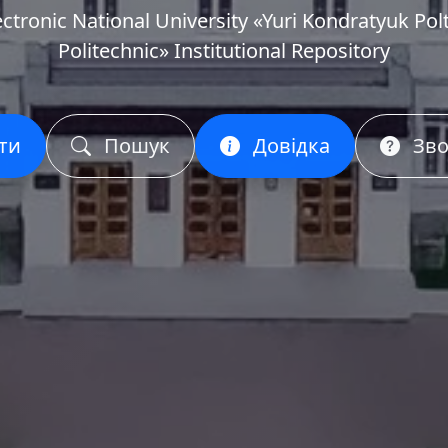
ectronic National University «Yuri Kondratyuk Pol
Politechnic» Institutional Repository
ти
Пошук
Довідка
Зво