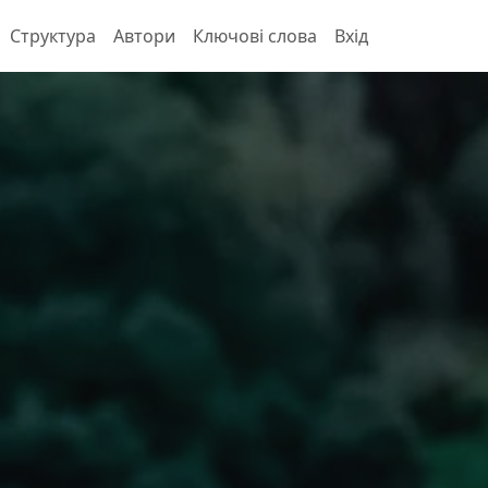
Структура
Автори
Ключові слова
Вхід