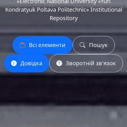
«Еlectronic National University «Yuri
Kondratyuk Poltava Politechnic» Institutional
Repository
Всі елементи
Пошук
Довідка
Зворотній зв'язок