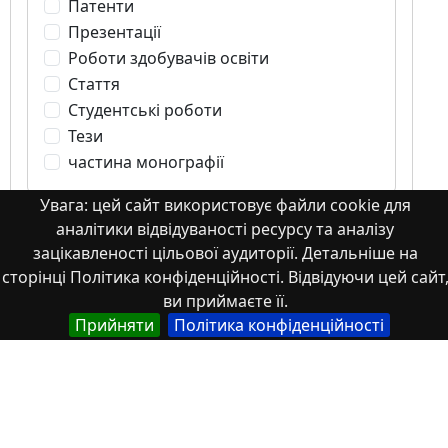
Патенти
Презентації
Роботи здобувачів освіти
Стаття
Студентські роботи
Тези
частина монографії
Увага: цей сайт використовує файли cookie для
аналітики відвідуваності ресурсу та аналізу
зацікавленості цільової аудиторії. Детальніше на
Стаття
сторінці Політика конфіденційності. Відвідуючи цей сайт
ви приймаєте її.
Прийняти
Політика конфіденційності
Comprehensive assessment of the energy