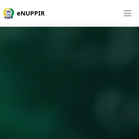
eNUPPIR