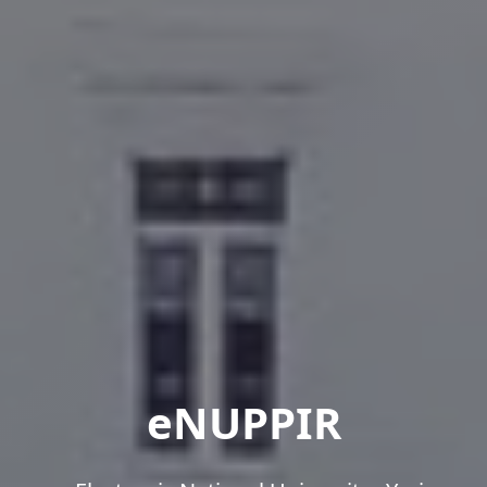
eNUPPIR